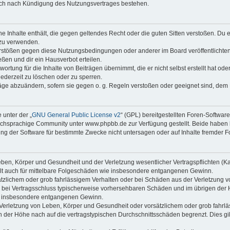
auch nach Kündigung des Nutzungsvertrages bestehen.
ine Inhalte enthält, die gegen geltendes Recht oder die guten Sitten verstoßen. Du 
 zu verwenden.
erstößen gegen diese Nutzungsbedingungen oder anderer im Board veröffentlichte
ßen und dir ein Hausverbot erteilen.
ortung für die Inhalte von Beiträgen übernimmt, die er nicht selbst erstellt hat od
jederzeit zu löschen oder zu sperren.
räge abzuändern, sofern sie gegen o. g. Regeln verstoßen oder geeignet sind, dem
 unter der „
GNU General Public License v2
“ (GPL) bereitgestellten Foren-Softwa
chsprachige Community unter www.phpbb.de zur Verfügung gestellt. Beide haben ke
g der Software für bestimmte Zwecke nicht untersagen oder auf Inhalte fremder F
ben, Körper und Gesundheit und der Verletzung wesentlicher Vertragspflichten (Kard
gilt auch für mittelbare Folgeschäden wie insbesondere entgangenen Gewinn.
ätzlichem oder grob fahrlässigem Verhalten oder bei Schäden aus der Verletzung 
 die bei Vertragsschluss typischerweise vorhersehbaren Schäden und im übrigen de
wie insbesondere entgangenen Gewinn.
erletzung von Leben, Körper und Gesundheit oder vorsätzlichem oder grob fahrläs
der Höhe nach auf die vertragstypischen Durchschnittsschäden begrenzt. Dies gi