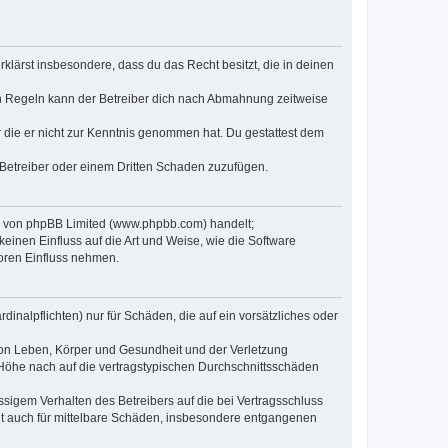
erklärst insbesondere, dass du das Recht besitzt, die in deinen
n Regeln kann der Betreiber dich nach Abmahnung zeitweise
er die er nicht zur Kenntnis genommen hat. Du gestattest dem
 Betreiber oder einem Dritten Schaden zuzufügen.
re von phpBB Limited (www.phpbb.com) handelt;
inen Einfluss auf die Art und Weise, wie die Software
oren Einfluss nehmen.
inalpflichten) nur für Schäden, die auf ein vorsätzliches oder
von Leben, Körper und Gesundheit und der Verletzung
r Höhe nach auf die vertragstypischen Durchschnittsschäden
sigem Verhalten des Betreibers auf die bei Vertragsschluss
lt auch für mittelbare Schäden, insbesondere entgangenen