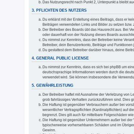
Das Nutzungsrecht nach Punkt 2, Unterpunkt a bleibt 
3. PFLICHTEN DES NUTZERS
Du erklärst mit der Erstellung eines Beitrags, dass er ke
Beiträgen verwendeten Links und Bilder zu setzen bzw.
Der Betreiber des Boards übt das Hausrecht aus. Bei V
oder dauerhaft von der Nutzung dieses Boards ausschlie
Du nimmst zur Kenntnis, dass der Betreiber keine Verantw
Betreiber, dein Benutzerkonto, Beiträge und Funktionen 
Du gestattest dem Betreiber darüber hinaus, deine Beit
4. GENERAL PUBLIC LICENSE
Du nimmst zur Kenntnis, dass es sich bei phpBB um eine
deutschsprachige Informationen werden durch die deuts
verwendet wird. Sie können insbesondere die Verwendun
5. GEWÄHRLEISTUNG
Der Betreiber haftet mit Ausnahme der Verletzung von Le
grob fahrlässiges Verhalten zurückzuführen sind. Dies 
Die Haftung ist gegenüber Verbrauchern außer bei vors
wesentlicher Vertragspflichten (Kardinalpflichten) auf
begrenzt. Dies gilt auch für mittelbare Folgeschäden 
Die Haftung ist gegenüber Unternehmern außer bei der V
typischerweise vorhersehbaren Schäden und im Übrigen 
Gewinn.