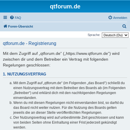
qtforum.de
FAQ
Anmelden
S
Foren-Übersicht
u
Sprache:
c
qtforum.de - Registrierung
h
Mit dem Zugriff auf „qtforum.de“ („https://www.qtforum.de“) wird
e
zwischen dir und dem Betreiber ein Vertrag mit folgenden
Regelungen geschlossen:
1. NUTZUNGSVERTRAG
Mit dem Zugriff auf „qtforum.de“ (im Folgenden „das Board“) schließt du
einen Nutzungsvertrag mit dem Betreiber des Boards ab (im Folgenden
„Betreiber“) und erklärst dich mit den nachfolgenden Regelungen
einverstanden.
Wenn du mit diesen Regelungen nicht einverstanden bist, so darfst du
das Board nicht weiter nutzen. Für die Nutzung des Boards gelten
jeweils die an dieser Stelle veröffentlichten Regelungen.
Der Nutzungsvertrag wird auf unbestimmte Zeit geschlossen und kann
von beiden Seiten ohne Einhaltung einer Frist jederzeit gekündigt
werden.