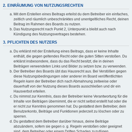
2. EINRÄUMUNG VON NUTZUNGSRECHTEN
Mit dem Erstellen eines Beitrags erteilst du dem Betreiber ein einfaches,
zeitlich und räumlich unbeschränktes und unentgeltliches Recht, deinen
Beitrag im Rahmen des Boards zu nutzen.
Das Nutzungsrecht nach Punkt 2, Unterpunkt a bleibt auch nach
Kündigung des Nutzungsvertrages bestehen.
3. PFLICHTEN DES NUTZERS
Du erklärst mit der Erstellung eines Beitrags, dass er keine Inhalte
enthält, die gegen geltendes Recht oder die guten Sitten verstoßen. Du
erklärst insbesondere, dass du das Recht besitzt, die in deinen
Beiträgen verwendeten Links und Bilder zu setzen bzw. zu verwenden.
Der Betreiber des Boards übt das Hausrecht aus. Bei Verstößen gegen
diese Nutzungsbedingungen oder anderer im Board veröffentlichten
Regeln kann der Betreiber dich nach Abmahnung zeitweise oder
dauerhaft von der Nutzung dieses Boards ausschließen und dir ein
Hausverbot erteilen.
Du nimmst zur Kenntnis, dass der Betreiber keine Verantwortung für die
Inhalte von Beiträgen übernimmt, die er nicht selbst erstellt hat oder die
er nicht zur Kenntnis genommen hat. Du gestattest dem Betreiber, dein
Benutzerkonto, Beiträge und Funktionen jederzeit zu löschen oder zu
sperren.
Du gestattest dem Betreiber darüber hinaus, deine Beiträge
abzuändern, sofern sie gegen o. g. Regeln verstoßen oder geeignet
sind, dem Betreiber oder einem Dritten Schaden zuzufügen.