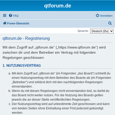
qtforum.de
FAQ
Anmelden
S
Foren-Übersicht
u
Sprache:
c
qtforum.de - Registrierung
h
Mit dem Zugriff auf „qtforum.de“ („https://www.qtforum.de“) wird
e
zwischen dir und dem Betreiber ein Vertrag mit folgenden
Regelungen geschlossen:
1. NUTZUNGSVERTRAG
Mit dem Zugriff auf „qtforum.de“ (im Folgenden „das Board“) schließt du
einen Nutzungsvertrag mit dem Betreiber des Boards ab (im Folgenden
„Betreiber“) und erklärst dich mit den nachfolgenden Regelungen
einverstanden.
Wenn du mit diesen Regelungen nicht einverstanden bist, so darfst du
das Board nicht weiter nutzen. Für die Nutzung des Boards gelten
jeweils die an dieser Stelle veröffentlichten Regelungen.
Der Nutzungsvertrag wird auf unbestimmte Zeit geschlossen und kann
von beiden Seiten ohne Einhaltung einer Frist jederzeit gekündigt
werden.