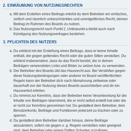
2. EINRÄUMUNG VON NUTZUNGSRECHTEN
Mit dem Erstellen eines Beitrags erteilst du dem Betreiber ein einfaches,
zeitlich und räumlich unbeschränktes und unentgeltliches Recht, deinen
Beitrag im Rahmen des Boards zu nutzen.
Das Nutzungsrecht nach Punkt 2, Unterpunkt a bleibt auch nach
Kündigung des Nutzungsvertrages bestehen.
3. PFLICHTEN DES NUTZERS
Du erklärst mit der Erstellung eines Beitrags, dass er keine Inhalte
enthält, die gegen geltendes Recht oder die guten Sitten verstoßen. Du
erklärst insbesondere, dass du das Recht besitzt, die in deinen
Beiträgen verwendeten Links und Bilder zu setzen bzw. zu verwenden.
Der Betreiber des Boards übt das Hausrecht aus. Bei Verstößen gegen
diese Nutzungsbedingungen oder anderer im Board veröffentlichten
Regeln kann der Betreiber dich nach Abmahnung zeitweise oder
dauerhaft von der Nutzung dieses Boards ausschließen und dir ein
Hausverbot erteilen.
Du nimmst zur Kenntnis, dass der Betreiber keine Verantwortung für die
Inhalte von Beiträgen übernimmt, die er nicht selbst erstellt hat oder die
er nicht zur Kenntnis genommen hat. Du gestattest dem Betreiber, dein
Benutzerkonto, Beiträge und Funktionen jederzeit zu löschen oder zu
sperren.
Du gestattest dem Betreiber darüber hinaus, deine Beiträge
abzuändern, sofern sie gegen o. g. Regeln verstoßen oder geeignet
sind, dem Betreiber oder einem Dritten Schaden zuzufügen.