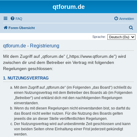
qtforum.de
FAQ
Anmelden
S
Foren-Übersicht
u
Sprache:
c
qtforum.de - Registrierung
h
Mit dem Zugriff auf „qtforum.de“ („https://www.qtforum.de“) wird
e
zwischen dir und dem Betreiber ein Vertrag mit folgenden
Regelungen geschlossen:
1. NUTZUNGSVERTRAG
Mit dem Zugriff auf „qtforum.de“ (im Folgenden „das Board“) schließt du
einen Nutzungsvertrag mit dem Betreiber des Boards ab (im Folgenden
„Betreiber“) und erklärst dich mit den nachfolgenden Regelungen
einverstanden.
Wenn du mit diesen Regelungen nicht einverstanden bist, so darfst du
das Board nicht weiter nutzen. Für die Nutzung des Boards gelten
jeweils die an dieser Stelle veröffentlichten Regelungen.
Der Nutzungsvertrag wird auf unbestimmte Zeit geschlossen und kann
von beiden Seiten ohne Einhaltung einer Frist jederzeit gekündigt
werden.