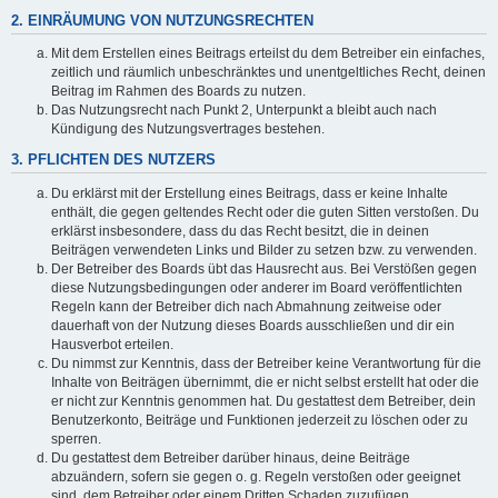
2. EINRÄUMUNG VON NUTZUNGSRECHTEN
Mit dem Erstellen eines Beitrags erteilst du dem Betreiber ein einfaches,
zeitlich und räumlich unbeschränktes und unentgeltliches Recht, deinen
Beitrag im Rahmen des Boards zu nutzen.
Das Nutzungsrecht nach Punkt 2, Unterpunkt a bleibt auch nach
Kündigung des Nutzungsvertrages bestehen.
3. PFLICHTEN DES NUTZERS
Du erklärst mit der Erstellung eines Beitrags, dass er keine Inhalte
enthält, die gegen geltendes Recht oder die guten Sitten verstoßen. Du
erklärst insbesondere, dass du das Recht besitzt, die in deinen
Beiträgen verwendeten Links und Bilder zu setzen bzw. zu verwenden.
Der Betreiber des Boards übt das Hausrecht aus. Bei Verstößen gegen
diese Nutzungsbedingungen oder anderer im Board veröffentlichten
Regeln kann der Betreiber dich nach Abmahnung zeitweise oder
dauerhaft von der Nutzung dieses Boards ausschließen und dir ein
Hausverbot erteilen.
Du nimmst zur Kenntnis, dass der Betreiber keine Verantwortung für die
Inhalte von Beiträgen übernimmt, die er nicht selbst erstellt hat oder die
er nicht zur Kenntnis genommen hat. Du gestattest dem Betreiber, dein
Benutzerkonto, Beiträge und Funktionen jederzeit zu löschen oder zu
sperren.
Du gestattest dem Betreiber darüber hinaus, deine Beiträge
abzuändern, sofern sie gegen o. g. Regeln verstoßen oder geeignet
sind, dem Betreiber oder einem Dritten Schaden zuzufügen.