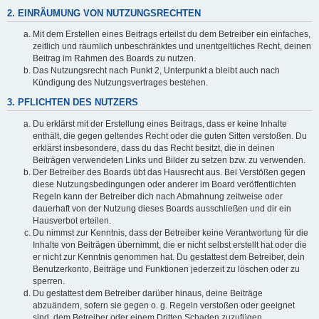
2. EINRÄUMUNG VON NUTZUNGSRECHTEN
Mit dem Erstellen eines Beitrags erteilst du dem Betreiber ein einfaches,
zeitlich und räumlich unbeschränktes und unentgeltliches Recht, deinen
Beitrag im Rahmen des Boards zu nutzen.
Das Nutzungsrecht nach Punkt 2, Unterpunkt a bleibt auch nach
Kündigung des Nutzungsvertrages bestehen.
3. PFLICHTEN DES NUTZERS
Du erklärst mit der Erstellung eines Beitrags, dass er keine Inhalte
enthält, die gegen geltendes Recht oder die guten Sitten verstoßen. Du
erklärst insbesondere, dass du das Recht besitzt, die in deinen
Beiträgen verwendeten Links und Bilder zu setzen bzw. zu verwenden.
Der Betreiber des Boards übt das Hausrecht aus. Bei Verstößen gegen
diese Nutzungsbedingungen oder anderer im Board veröffentlichten
Regeln kann der Betreiber dich nach Abmahnung zeitweise oder
dauerhaft von der Nutzung dieses Boards ausschließen und dir ein
Hausverbot erteilen.
Du nimmst zur Kenntnis, dass der Betreiber keine Verantwortung für die
Inhalte von Beiträgen übernimmt, die er nicht selbst erstellt hat oder die
er nicht zur Kenntnis genommen hat. Du gestattest dem Betreiber, dein
Benutzerkonto, Beiträge und Funktionen jederzeit zu löschen oder zu
sperren.
Du gestattest dem Betreiber darüber hinaus, deine Beiträge
abzuändern, sofern sie gegen o. g. Regeln verstoßen oder geeignet
sind, dem Betreiber oder einem Dritten Schaden zuzufügen.