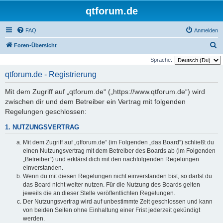
qtforum.de
FAQ
Anmelden
S
Foren-Übersicht
u
Sprache:
c
qtforum.de - Registrierung
h
Mit dem Zugriff auf „qtforum.de“ („https://www.qtforum.de“) wird
e
zwischen dir und dem Betreiber ein Vertrag mit folgenden
Regelungen geschlossen:
1. NUTZUNGSVERTRAG
Mit dem Zugriff auf „qtforum.de“ (im Folgenden „das Board“) schließt du
einen Nutzungsvertrag mit dem Betreiber des Boards ab (im Folgenden
„Betreiber“) und erklärst dich mit den nachfolgenden Regelungen
einverstanden.
Wenn du mit diesen Regelungen nicht einverstanden bist, so darfst du
das Board nicht weiter nutzen. Für die Nutzung des Boards gelten
jeweils die an dieser Stelle veröffentlichten Regelungen.
Der Nutzungsvertrag wird auf unbestimmte Zeit geschlossen und kann
von beiden Seiten ohne Einhaltung einer Frist jederzeit gekündigt
werden.