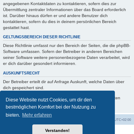
angegebenen Kontaktdaten zu kontaktieren, sofern dies zur
Übermittlung zentraler Informationen über das Board erforderlich
ist. Darüber hinaus dürfen er und andere Benutzer dich
kontaktieren, sofern du dies in deinem persönlichen Bereich
gestattet hast.
GELTUNGSBEREICH DIESER RICHTLINIE
Diese Richtlinie umfasst nur den Bereich der Seiten, die die phpBB-
Software umfassen. Sofern der Betreiber in anderen Bereichen
seiner Software weitere personenbezogene Daten verarbeitet, wird
er dich darüber gesondert informieren.
AUSKUNFTSRECHT
Der Betreiber erteilt dir auf Anfrage Auskunft, welche Daten über
dich gespeichert sind.
Du kannst jederzeit die Löschung bzw. Sperrung deiner Daten
Diese Website nutzt Cookies, um dir den
verlangen. Kontaktiere hierzu bitte den Betreiber.
bestmöglichen Komfort bei der Nutzung zu
bieten.
Mehr erfahren
Foren-Übersicht
Alle Zeiten sind
UTC+02:00
Verstanden!
Powered by
phpBB
® Forum Software © phpBB Limited