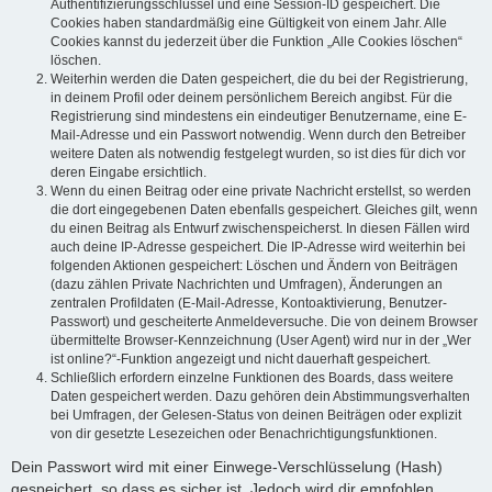
Authentifizierungsschlüssel und eine Session-ID gespeichert. Die
Cookies haben standardmäßig eine Gültigkeit von einem Jahr. Alle
Cookies kannst du jederzeit über die Funktion „Alle Cookies löschen“
löschen.
Weiterhin werden die Daten gespeichert, die du bei der Registrierung,
in deinem Profil oder deinem persönlichem Bereich angibst. Für die
Registrierung sind mindestens ein eindeutiger Benutzername, eine E-
Mail-Adresse und ein Passwort notwendig. Wenn durch den Betreiber
weitere Daten als notwendig festgelegt wurden, so ist dies für dich vor
deren Eingabe ersichtlich.
Wenn du einen Beitrag oder eine private Nachricht erstellst, so werden
die dort eingegebenen Daten ebenfalls gespeichert. Gleiches gilt, wenn
du einen Beitrag als Entwurf zwischenspeicherst. In diesen Fällen wird
auch deine IP-Adresse gespeichert. Die IP-Adresse wird weiterhin bei
folgenden Aktionen gespeichert: Löschen und Ändern von Beiträgen
(dazu zählen Private Nachrichten und Umfragen), Änderungen an
zentralen Profildaten (E-Mail-Adresse, Kontoaktivierung, Benutzer-
Passwort) und gescheiterte Anmeldeversuche. Die von deinem Browser
übermittelte Browser-Kennzeichnung (User Agent) wird nur in der „Wer
ist online?“-Funktion angezeigt und nicht dauerhaft gespeichert.
Schließlich erfordern einzelne Funktionen des Boards, dass weitere
Daten gespeichert werden. Dazu gehören dein Abstimmungsverhalten
bei Umfragen, der Gelesen-Status von deinen Beiträgen oder explizit
von dir gesetzte Lesezeichen oder Benachrichtigungsfunktionen.
Dein Passwort wird mit einer Einwege-Verschlüsselung (Hash)
gespeichert, so dass es sicher ist. Jedoch wird dir empfohlen,