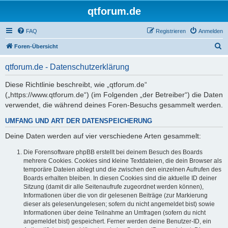
qtforum.de
FAQ
Registrieren
Anmelden
S
Foren-Übersicht
u
qtforum.de - Datenschutzerklärung
c
h
Diese Richtlinie beschreibt, wie „qtforum.de“
(„https://www.qtforum.de“) (im Folgenden „der Betreiber“) die Daten
e
verwendet, die während deines Foren-Besuchs gesammelt werden.
UMFANG UND ART DER DATENSPEICHERUNG
Deine Daten werden auf vier verschiedene Arten gesammelt:
Die Forensoftware phpBB erstellt bei deinem Besuch des Boards
mehrere Cookies. Cookies sind kleine Textdateien, die dein Browser als
temporäre Dateien ablegt und die zwischen den einzelnen Aufrufen des
Boards erhalten bleiben. In diesen Cookies sind die aktuelle ID deiner
Sitzung (damit dir alle Seitenaufrufe zugeordnet werden können),
Informationen über die von dir gelesenen Beiträge (zur Markierung
dieser als gelesen/ungelesen; sofern du nicht angemeldet bist) sowie
Informationen über deine Teilnahme an Umfragen (sofern du nicht
angemeldet bist) gespeichert. Ferner werden deine Benutzer-ID, ein