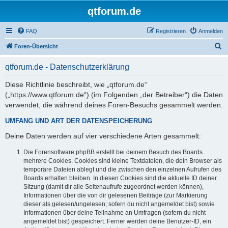
qtforum.de
FAQ
Registrieren
Anmelden
S
Foren-Übersicht
u
qtforum.de - Datenschutzerklärung
c
h
Diese Richtlinie beschreibt, wie „qtforum.de“
(„https://www.qtforum.de“) (im Folgenden „der Betreiber“) die Daten
e
verwendet, die während deines Foren-Besuchs gesammelt werden.
UMFANG UND ART DER DATENSPEICHERUNG
Deine Daten werden auf vier verschiedene Arten gesammelt:
Die Forensoftware phpBB erstellt bei deinem Besuch des Boards
mehrere Cookies. Cookies sind kleine Textdateien, die dein Browser als
temporäre Dateien ablegt und die zwischen den einzelnen Aufrufen des
Boards erhalten bleiben. In diesen Cookies sind die aktuelle ID deiner
Sitzung (damit dir alle Seitenaufrufe zugeordnet werden können),
Informationen über die von dir gelesenen Beiträge (zur Markierung
dieser als gelesen/ungelesen; sofern du nicht angemeldet bist) sowie
Informationen über deine Teilnahme an Umfragen (sofern du nicht
angemeldet bist) gespeichert. Ferner werden deine Benutzer-ID, ein