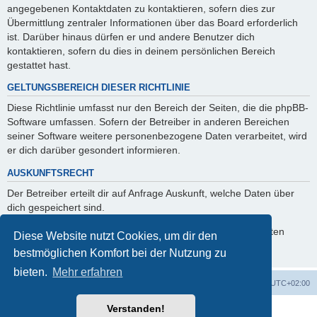
angegebenen Kontaktdaten zu kontaktieren, sofern dies zur
Übermittlung zentraler Informationen über das Board erforderlich
ist. Darüber hinaus dürfen er und andere Benutzer dich
kontaktieren, sofern du dies in deinem persönlichen Bereich
gestattet hast.
GELTUNGSBEREICH DIESER RICHTLINIE
Diese Richtlinie umfasst nur den Bereich der Seiten, die die phpBB-
Software umfassen. Sofern der Betreiber in anderen Bereichen
seiner Software weitere personenbezogene Daten verarbeitet, wird
er dich darüber gesondert informieren.
AUSKUNFTSRECHT
Der Betreiber erteilt dir auf Anfrage Auskunft, welche Daten über
dich gespeichert sind.
Du kannst jederzeit die Löschung bzw. Sperrung deiner Daten
Diese Website nutzt Cookies, um dir den
verlangen. Kontaktiere hierzu bitte den Betreiber.
bestmöglichen Komfort bei der Nutzung zu
bieten.
Mehr erfahren
Foren-Übersicht
Alle Zeiten sind
UTC+02:00
Verstanden!
Powered by
phpBB
® Forum Software © phpBB Limited