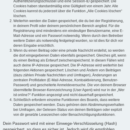
Authentifizierungsschlüssel und eine Session-ID gespeichert. Die
Cookies haben standardmäßig eine Gültigkeit von einem Jahr. Alle
Cookies kannst du jederzeit über die Funktion „Alle Cookies löschen“
löschen.
Weiterhin werden die Daten gespeichert, die du bei der Registrierung,
in deinem Profil oder deinem persönlichem Bereich angibst. Für die
Registrierung sind mindestens ein eindeutiger Benutzername, eine E-
Mail-Adresse und ein Passwort notwendig. Wenn durch den Betreiber
weitere Daten als notwendig festgelegt wurden, so ist dies für dich vor
deren Eingabe ersichtlich.
Wenn du einen Beitrag oder eine private Nachricht erstellst, so werden
die dort eingegebenen Daten ebenfalls gespeichert. Gleiches gilt, wenn
du einen Beitrag als Entwurf zwischenspeicherst. In diesen Fällen wird
auch deine IP-Adresse gespeichert. Die IP-Adresse wird weiterhin bei
folgenden Aktionen gespeichert: Löschen und Ändern von Beiträgen
(dazu zählen Private Nachrichten und Umfragen), Änderungen an
zentralen Profildaten (E-Mail-Adresse, Kontoaktivierung, Benutzer-
Passwort) und gescheiterte Anmeldeversuche. Die von deinem Browser
übermittelte Browser-Kennzeichnung (User Agent) wird nur in der „Wer
ist online?“-Funktion angezeigt und nicht dauerhaft gespeichert.
Schließlich erfordern einzelne Funktionen des Boards, dass weitere
Daten gespeichert werden. Dazu gehören dein Abstimmungsverhalten
bei Umfragen, der Gelesen-Status von deinen Beiträgen oder explizit
von dir gesetzte Lesezeichen oder Benachrichtigungsfunktionen.
Dein Passwort wird mit einer Einwege-Verschlüsselung (Hash)
gespeichert, so dass es sicher ist. Jedoch wird dir empfohlen,