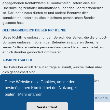
angegebenen Kontaktdaten zu kontaktieren, sofern dies zur
Übermittlung zentraler Informationen über das Board erforderlich
ist. Darüber hinaus dürfen er und andere Benutzer dich
kontaktieren, sofern du dies in deinem persönlichen Bereich
gestattet hast.
GELTUNGSBEREICH DIESER RICHTLINIE
Diese Richtlinie umfasst nur den Bereich der Seiten, die die phpBB-
Software umfassen. Sofern der Betreiber in anderen Bereichen
seiner Software weitere personenbezogene Daten verarbeitet, wird
er dich darüber gesondert informieren.
AUSKUNFTSRECHT
Der Betreiber erteilt dir auf Anfrage Auskunft, welche Daten über
dich gespeichert sind.
Du kannst jederzeit die Löschung bzw. Sperrung deiner Daten
Diese Website nutzt Cookies, um dir den
verlangen. Kontaktiere hierzu bitte den Betreiber.
bestmöglichen Komfort bei der Nutzung zu
bieten.
Mehr erfahren
Foren-Übersicht
Alle Zeiten sind
UTC+02:00
Verstanden!
Powered by
phpBB
® Forum Software © phpBB Limited