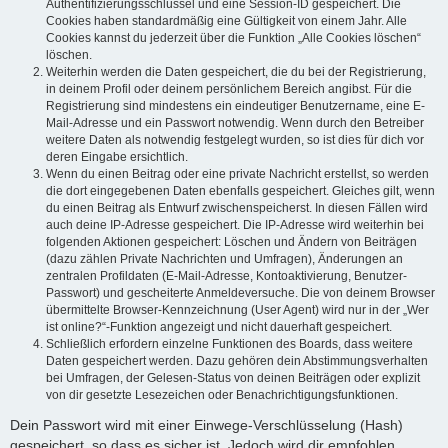
Authentifizierungsschlüssel und eine Session-ID gespeichert. Die
Cookies haben standardmäßig eine Gültigkeit von einem Jahr. Alle
Cookies kannst du jederzeit über die Funktion „Alle Cookies löschen“
löschen.
Weiterhin werden die Daten gespeichert, die du bei der Registrierung,
in deinem Profil oder deinem persönlichem Bereich angibst. Für die
Registrierung sind mindestens ein eindeutiger Benutzername, eine E-
Mail-Adresse und ein Passwort notwendig. Wenn durch den Betreiber
weitere Daten als notwendig festgelegt wurden, so ist dies für dich vor
deren Eingabe ersichtlich.
Wenn du einen Beitrag oder eine private Nachricht erstellst, so werden
die dort eingegebenen Daten ebenfalls gespeichert. Gleiches gilt, wenn
du einen Beitrag als Entwurf zwischenspeicherst. In diesen Fällen wird
auch deine IP-Adresse gespeichert. Die IP-Adresse wird weiterhin bei
folgenden Aktionen gespeichert: Löschen und Ändern von Beiträgen
(dazu zählen Private Nachrichten und Umfragen), Änderungen an
zentralen Profildaten (E-Mail-Adresse, Kontoaktivierung, Benutzer-
Passwort) und gescheiterte Anmeldeversuche. Die von deinem Browser
übermittelte Browser-Kennzeichnung (User Agent) wird nur in der „Wer
ist online?“-Funktion angezeigt und nicht dauerhaft gespeichert.
Schließlich erfordern einzelne Funktionen des Boards, dass weitere
Daten gespeichert werden. Dazu gehören dein Abstimmungsverhalten
bei Umfragen, der Gelesen-Status von deinen Beiträgen oder explizit
von dir gesetzte Lesezeichen oder Benachrichtigungsfunktionen.
Dein Passwort wird mit einer Einwege-Verschlüsselung (Hash)
gespeichert, so dass es sicher ist. Jedoch wird dir empfohlen,