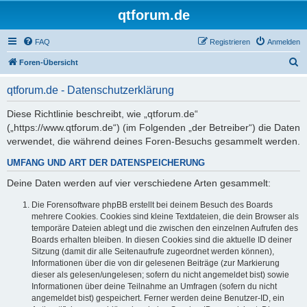
qtforum.de
FAQ
Registrieren
Anmelden
S
Foren-Übersicht
u
qtforum.de - Datenschutzerklärung
c
h
Diese Richtlinie beschreibt, wie „qtforum.de“
(„https://www.qtforum.de“) (im Folgenden „der Betreiber“) die Daten
e
verwendet, die während deines Foren-Besuchs gesammelt werden.
UMFANG UND ART DER DATENSPEICHERUNG
Deine Daten werden auf vier verschiedene Arten gesammelt:
Die Forensoftware phpBB erstellt bei deinem Besuch des Boards
mehrere Cookies. Cookies sind kleine Textdateien, die dein Browser als
temporäre Dateien ablegt und die zwischen den einzelnen Aufrufen des
Boards erhalten bleiben. In diesen Cookies sind die aktuelle ID deiner
Sitzung (damit dir alle Seitenaufrufe zugeordnet werden können),
Informationen über die von dir gelesenen Beiträge (zur Markierung
dieser als gelesen/ungelesen; sofern du nicht angemeldet bist) sowie
Informationen über deine Teilnahme an Umfragen (sofern du nicht
angemeldet bist) gespeichert. Ferner werden deine Benutzer-ID, ein