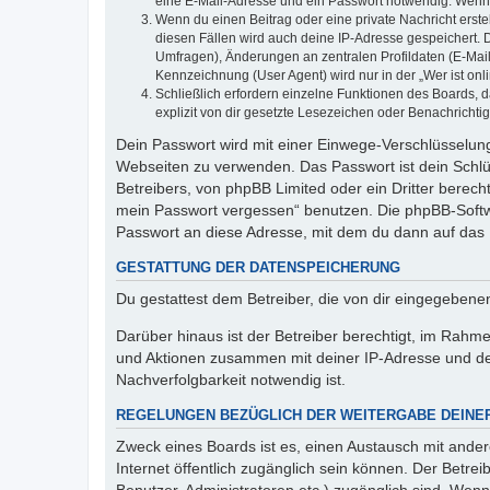
eine E-Mail-Adresse und ein Passwort notwendig. Wenn du
Wenn du einen Beitrag oder eine private Nachricht erste
diesen Fällen wird auch deine IP-Adresse gespeichert. 
Umfragen), Änderungen an zentralen Profildaten (E-Mai
Kennzeichnung (User Agent) wird nur in der „Wer ist onl
Schließlich erfordern einzelne Funktionen des Boards,
explizit von dir gesetzte Lesezeichen oder Benachrichti
Dein Passwort wird mit einer Einwege-Verschlüsselung 
Webseiten zu verwenden. Das Passwort ist dein Schlü
Betreibers, von phpBB Limited oder ein Dritter berec
mein Passwort vergessen“ benutzen. Die phpBB-Softw
Passwort an diese Adresse, mit dem du dann auf das 
GESTATTUNG DER DATENSPEICHERUNG
Du gestattest dem Betreiber, die von dir eingegeben
Darüber hinaus ist der Betreiber berechtigt, im Rahm
und Aktionen zusammen mit deiner IP-Adresse und de
Nachverfolgbarkeit notwendig ist.
REGELUNGEN BEZÜGLICH DER WEITERGABE DEINE
Zweck eines Boards ist es, einen Austausch mit andere
Internet öffentlich zugänglich sein können. Der Betrei