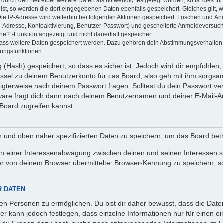
rch den Betreiber weitere Daten als notwendig festgelegt wurden, so ist dies für 
llst, so werden die dort eingegebenen Daten ebenfalls gespeichert. Gleiches gilt, 
Die IP-Adresse wird weiterhin bei folgenden Aktionen gespeichert: Löschen und Än
l-Adresse, Kontoaktivierung, Benutzer-Passwort) und gescheiterte Anmeldeversuch
ine?“-Funktion angezeigt und nicht dauerhaft gespeichert.
 dass weitere Daten gespeichert werden. Dazu gehören dein Abstimmungsverhalten
gungsfunktionen.
(Hash) gespeichert, so dass es sicher ist. Jedoch wird dir empfohlen, 
ssel zu deinem Benutzerkonto für das Board, also geh mit ihm sorgsam
htigterweise nach deinem Passwort fragen. Solltest du dein Passwort v
are fragt dich dann nach deinem Benutzernamen und deiner E-Mail-Ad
Board zugreifen kannst.
en und oben näher spezifizierten Daten zu speichern, um das Board bet
en einer Interessenabwägung zwischen deinen und seinen Interessen sow
r von deinem Browser übermittelter Browser-Kennung zu speichern, so
R DATEN
n Personen zu ermöglichen. Du bist dir daher bewusst, dass die Daten d
ber kann jedoch festlegen, dass einzelne Informationen nur für einen ei