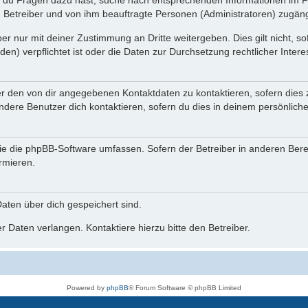
n du Fragen dazu hast, suche nach entsprechenden Informationen im Fo
n Betreiber und von ihm beauftragte Personen (Administratoren) zugäng
r nur mit deiner Zustimmung an Dritte weitergeben. Dies gilt nicht, s
n) verpflichtet ist oder die Daten zur Durchsetzung rechtlicher Interes
er den von dir angegebenen Kontaktdaten zu kontaktieren, sofern dies 
andere Benutzer dich kontaktieren, sofern du dies in deinem persönliche
, die die phpBB-Software umfassen. Sofern der Betreiber in anderen Be
ormieren.
 Daten über dich gespeichert sind.
 Daten verlangen. Kontaktiere hierzu bitte den Betreiber.
Powered by
phpBB
® Forum Software © phpBB Limited
Deutsche Übersetzung durch
phpBB.de