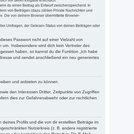
dich vor deren Eingabe ersichtlich.
wenn du einen Beitrag als Entwurf zwischenspeicherst. In
dern von Beiträgen (dazu zählen Private Nachrichten und
e. Die von deinem Browser übermittelte Browser-
 bei Umfragen, der Gelesen-Status von deinen Beiträgen oder
dieses Passwort nicht auf einer Vielzahl von
 um. Insbesondere wird dich kein Vertreter des
ergessen haben, so kannst du die Funktion „Ich habe
resse und sendet anschließend ein neu generiertes
reiben und anbieten zu können.
ie den Interessen Dritter, Zeitpunkte von Zugriffen
fern dies zur Gefahrenabwehr oder zur rechtlichen
eines Profils und die von dir erstellten Beiträge im
ngeschränkten Nutzerkreis (z. B. andere registrierte