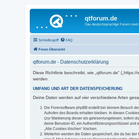
qtforum.de
Das deutschsprachige Forum rund
Schnellzugriff
FAQ
Foren-Übersicht
qtforum.de - Datenschutzerklärung
Diese Richtlinie beschreibt, wie „qtforum.de“ („http
werden.
UMFANG UND ART DER DATENSPEICHERUNG
Deine Daten werden auf vier verschiedene Arten ges
Die Forensoftware phpBB erstellt bei deinem Besuch de
Aufrufen des Boards erhalten bleiben. In diesen Cookies
(zur Markierung dieser als gelesen/ungelesen; sofern d
deine Benutzer-ID, ein Authentifizierungsschlüssel und 
„Alle Cookies löschen“ löschen.
Weiterhin werden die Daten gespeichert, die du bei der 