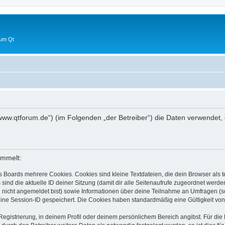
 um Qt
s://www.qtforum.de“) (im Folgenden „der Betreiber“) die Daten verwend
ammelt:
s Boards mehrere Cookies. Cookies sind kleine Textdateien, die dein Browser als
 sind die aktuelle ID deiner Sitzung (damit dir alle Seitenaufrufe zugeordnet werd
u nicht angemeldet bist) sowie Informationen über deine Teilnahme an Umfragen (s
eine Session-ID gespeichert. Die Cookies haben standardmäßig eine Gültigkeit von 
Registrierung, in deinem Profil oder deinem persönlichem Bereich angibst. Für di