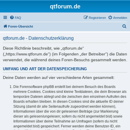
qtforum.de
FAQ
Registrieren
Anmelden
S
Foren-Übersicht
u
qtforum.de - Datenschutzerklärung
c
h
Diese Richtlinie beschreibt, wie „qtforum.de“
(„https://www.qtforum.de“) (im Folgenden „der Betreiber“) die Daten
e
verwendet, die während deines Foren-Besuchs gesammelt werden.
UMFANG UND ART DER DATENSPEICHERUNG
Deine Daten werden auf vier verschiedene Arten gesammelt:
Die Forensoftware phpBB erstellt bei deinem Besuch des Boards
mehrere Cookies. Cookies sind kleine Textdateien, die dein Browser als
temporäre Dateien ablegt und die zwischen den einzelnen Aufrufen des
Boards erhalten bleiben. In diesen Cookies sind die aktuelle ID deiner
Sitzung (damit dir alle Seitenaufrufe zugeordnet werden können),
Informationen über die von dir gelesenen Beiträge (zur Markierung
dieser als gelesen/ungelesen; sofern du nicht angemeldet bist) sowie
Informationen über deine Teilnahme an Umfragen (sofern du nicht
angemeldet bist) gespeichert. Ferner werden deine Benutzer-ID, ein