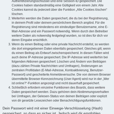
Authentifizierungsschlüssel und eine Session-ID gespeichert. Die
Cookies haben standardmäßig eine Gültigkeit von einem Jahr. Alle
Cookies kannst du jederzeit über die Funktion „Alle Cookies löschen“
löschen.
Weiterhin werden die Daten gespeichert, die du bei der Registrierung,
in deinem Profil oder deinem persönlichem Bereich angibst. Für die
Registrierung sind mindestens ein eindeutiger Benutzername, eine E-
Mail-Adresse und ein Passwort notwendig. Wenn durch den Betreiber
weitere Daten als notwendig festgelegt wurden, so ist dies für dich vor
deren Eingabe ersichtlich.
Wenn du einen Beitrag oder eine private Nachricht erstellst, so werden
die dort eingegebenen Daten ebenfalls gespeichert. Gleiches gilt, wenn
du einen Beitrag als Entwurf zwischenspeicherst. In diesen Fällen wird
auch deine IP-Adresse gespeichert. Die IP-Adresse wird weiterhin bei
folgenden Aktionen gespeichert: Löschen und Ändern von Beiträgen
(dazu zählen Private Nachrichten und Umfragen), Änderungen an
zentralen Profildaten (E-Mail-Adresse, Kontoaktivierung, Benutzer-
Passwort) und gescheiterte Anmeldeversuche. Die von deinem Browser
übermittelte Browser-Kennzeichnung (User Agent) wird nur in der „Wer
ist online?“-Funktion angezeigt und nicht dauerhaft gespeichert.
Schließlich erfordern einzelne Funktionen des Boards, dass weitere
Daten gespeichert werden. Dazu gehören dein Abstimmungsverhalten
bei Umfragen, der Gelesen-Status von deinen Beiträgen oder explizit
von dir gesetzte Lesezeichen oder Benachrichtigungsfunktionen.
Dein Passwort wird mit einer Einwege-Verschlüsselung (Hash)
gespeichert, so dass es sicher ist. Jedoch wird dir empfohlen,