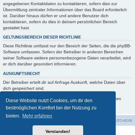
angegebenen Kontaktdaten zu kontaktieren, sofern dies zur
Übermittlung zentraler Informationen über das Board erforderlich
ist. Darüber hinaus dürfen er und andere Benutzer dich
kontaktieren, sofern du dies in deinem persönlichen Bereich
gestattet hast.
GELTUNGSBEREICH DIESER RICHTLINIE
Diese Richtlinie umfasst nur den Bereich der Seiten, die die phpBB-
Software umfassen. Sofern der Betreiber in anderen Bereichen
seiner Software weitere personenbezogene Daten verarbeitet, wird
er dich darüber gesondert informieren.
AUSKUNFTSRECHT
Der Betreiber erteilt dir auf Anfrage Auskunft, welche Daten über
dich gespeichert sind.
Du kannst jederzeit die Löschung bzw. Sperrung deiner Daten
Diese Website nutzt Cookies, um dir den
verlangen. Kontaktiere hierzu bitte den Betreiber.
bestmöglichen Komfort bei der Nutzung zu
bieten.
Mehr erfahren
Foren-Übersicht
Alle Zeiten sind
UTC+02:00
Verstanden!
Powered by
phpBB
® Forum Software © phpBB Limited