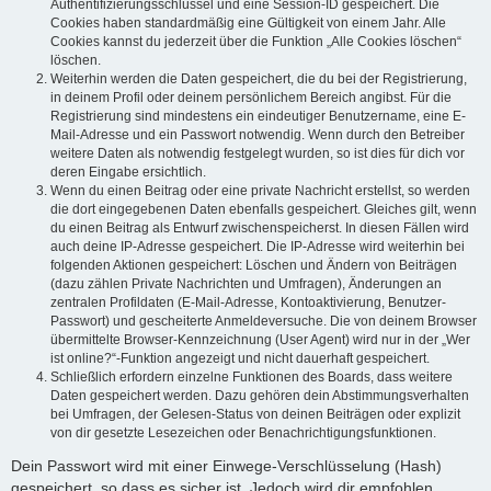
Authentifizierungsschlüssel und eine Session-ID gespeichert. Die
Cookies haben standardmäßig eine Gültigkeit von einem Jahr. Alle
Cookies kannst du jederzeit über die Funktion „Alle Cookies löschen“
löschen.
Weiterhin werden die Daten gespeichert, die du bei der Registrierung,
in deinem Profil oder deinem persönlichem Bereich angibst. Für die
Registrierung sind mindestens ein eindeutiger Benutzername, eine E-
Mail-Adresse und ein Passwort notwendig. Wenn durch den Betreiber
weitere Daten als notwendig festgelegt wurden, so ist dies für dich vor
deren Eingabe ersichtlich.
Wenn du einen Beitrag oder eine private Nachricht erstellst, so werden
die dort eingegebenen Daten ebenfalls gespeichert. Gleiches gilt, wenn
du einen Beitrag als Entwurf zwischenspeicherst. In diesen Fällen wird
auch deine IP-Adresse gespeichert. Die IP-Adresse wird weiterhin bei
folgenden Aktionen gespeichert: Löschen und Ändern von Beiträgen
(dazu zählen Private Nachrichten und Umfragen), Änderungen an
zentralen Profildaten (E-Mail-Adresse, Kontoaktivierung, Benutzer-
Passwort) und gescheiterte Anmeldeversuche. Die von deinem Browser
übermittelte Browser-Kennzeichnung (User Agent) wird nur in der „Wer
ist online?“-Funktion angezeigt und nicht dauerhaft gespeichert.
Schließlich erfordern einzelne Funktionen des Boards, dass weitere
Daten gespeichert werden. Dazu gehören dein Abstimmungsverhalten
bei Umfragen, der Gelesen-Status von deinen Beiträgen oder explizit
von dir gesetzte Lesezeichen oder Benachrichtigungsfunktionen.
Dein Passwort wird mit einer Einwege-Verschlüsselung (Hash)
gespeichert, so dass es sicher ist. Jedoch wird dir empfohlen,