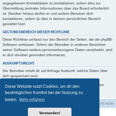
angegebenen Kontaktdaten zu kontaktieren, sofern dies zur
Übermittlung zentraler Informationen über das Board erforderlich
ist. Darüber hinaus dürfen er und andere Benutzer dich
kontaktieren, sofern du dies in deinem persönlichen Bereich
gestattet hast.
GELTUNGSBEREICH DIESER RICHTLINIE
Diese Richtlinie umfasst nur den Bereich der Seiten, die die phpBB-
Software umfassen. Sofern der Betreiber in anderen Bereichen
seiner Software weitere personenbezogene Daten verarbeitet, wird
er dich darüber gesondert informieren.
AUSKUNFTSRECHT
Der Betreiber erteilt dir auf Anfrage Auskunft, welche Daten über
dich gespeichert sind.
Du kannst jederzeit die Löschung bzw. Sperrung deiner Daten
Diese Website nutzt Cookies, um dir den
verlangen. Kontaktiere hierzu bitte den Betreiber.
bestmöglichen Komfort bei der Nutzung zu
bieten.
Mehr erfahren
Foren-Übersicht
Alle Zeiten sind
UTC+02:00
Verstanden!
Powered by
phpBB
® Forum Software © phpBB Limited