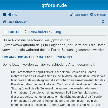
qtforum.de
FAQ
Registrieren
Anmelden
S
Foren-Übersicht
u
qtforum.de - Datenschutzerklärung
c
h
Diese Richtlinie beschreibt, wie „qtforum.de“
(„https://www.qtforum.de“) (im Folgenden „der Betreiber“) die Daten
e
verwendet, die während deines Foren-Besuchs gesammelt werden.
UMFANG UND ART DER DATENSPEICHERUNG
Deine Daten werden auf vier verschiedene Arten gesammelt:
Die Forensoftware phpBB erstellt bei deinem Besuch des Boards
mehrere Cookies. Cookies sind kleine Textdateien, die dein Browser als
temporäre Dateien ablegt und die zwischen den einzelnen Aufrufen des
Boards erhalten bleiben. In diesen Cookies sind die aktuelle ID deiner
Sitzung (damit dir alle Seitenaufrufe zugeordnet werden können),
Informationen über die von dir gelesenen Beiträge (zur Markierung
dieser als gelesen/ungelesen; sofern du nicht angemeldet bist) sowie
Informationen über deine Teilnahme an Umfragen (sofern du nicht
angemeldet bist) gespeichert. Ferner werden deine Benutzer-ID, ein