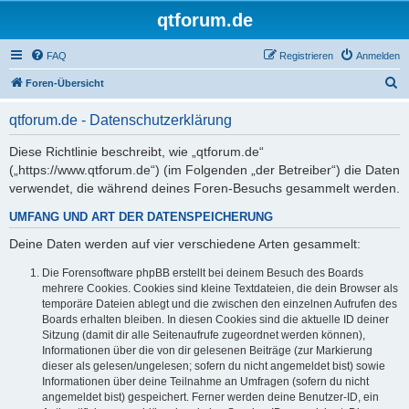
qtforum.de
FAQ
Registrieren
Anmelden
S
Foren-Übersicht
u
qtforum.de - Datenschutzerklärung
c
h
Diese Richtlinie beschreibt, wie „qtforum.de“
(„https://www.qtforum.de“) (im Folgenden „der Betreiber“) die Daten
e
verwendet, die während deines Foren-Besuchs gesammelt werden.
UMFANG UND ART DER DATENSPEICHERUNG
Deine Daten werden auf vier verschiedene Arten gesammelt:
Die Forensoftware phpBB erstellt bei deinem Besuch des Boards
mehrere Cookies. Cookies sind kleine Textdateien, die dein Browser als
temporäre Dateien ablegt und die zwischen den einzelnen Aufrufen des
Boards erhalten bleiben. In diesen Cookies sind die aktuelle ID deiner
Sitzung (damit dir alle Seitenaufrufe zugeordnet werden können),
Informationen über die von dir gelesenen Beiträge (zur Markierung
dieser als gelesen/ungelesen; sofern du nicht angemeldet bist) sowie
Informationen über deine Teilnahme an Umfragen (sofern du nicht
angemeldet bist) gespeichert. Ferner werden deine Benutzer-ID, ein