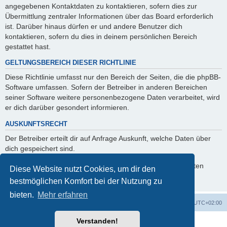
angegebenen Kontaktdaten zu kontaktieren, sofern dies zur
Übermittlung zentraler Informationen über das Board erforderlich
ist. Darüber hinaus dürfen er und andere Benutzer dich
kontaktieren, sofern du dies in deinem persönlichen Bereich
gestattet hast.
GELTUNGSBEREICH DIESER RICHTLINIE
Diese Richtlinie umfasst nur den Bereich der Seiten, die die phpBB-
Software umfassen. Sofern der Betreiber in anderen Bereichen
seiner Software weitere personenbezogene Daten verarbeitet, wird
er dich darüber gesondert informieren.
AUSKUNFTSRECHT
Der Betreiber erteilt dir auf Anfrage Auskunft, welche Daten über
dich gespeichert sind.
Du kannst jederzeit die Löschung bzw. Sperrung deiner Daten
Diese Website nutzt Cookies, um dir den
verlangen. Kontaktiere hierzu bitte den Betreiber.
bestmöglichen Komfort bei der Nutzung zu
bieten.
Mehr erfahren
Foren-Übersicht
Alle Zeiten sind
UTC+02:00
Verstanden!
Powered by
phpBB
® Forum Software © phpBB Limited