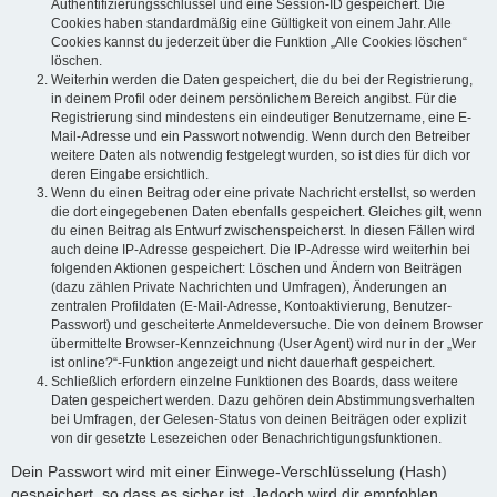
Authentifizierungsschlüssel und eine Session-ID gespeichert. Die
Cookies haben standardmäßig eine Gültigkeit von einem Jahr. Alle
Cookies kannst du jederzeit über die Funktion „Alle Cookies löschen“
löschen.
Weiterhin werden die Daten gespeichert, die du bei der Registrierung,
in deinem Profil oder deinem persönlichem Bereich angibst. Für die
Registrierung sind mindestens ein eindeutiger Benutzername, eine E-
Mail-Adresse und ein Passwort notwendig. Wenn durch den Betreiber
weitere Daten als notwendig festgelegt wurden, so ist dies für dich vor
deren Eingabe ersichtlich.
Wenn du einen Beitrag oder eine private Nachricht erstellst, so werden
die dort eingegebenen Daten ebenfalls gespeichert. Gleiches gilt, wenn
du einen Beitrag als Entwurf zwischenspeicherst. In diesen Fällen wird
auch deine IP-Adresse gespeichert. Die IP-Adresse wird weiterhin bei
folgenden Aktionen gespeichert: Löschen und Ändern von Beiträgen
(dazu zählen Private Nachrichten und Umfragen), Änderungen an
zentralen Profildaten (E-Mail-Adresse, Kontoaktivierung, Benutzer-
Passwort) und gescheiterte Anmeldeversuche. Die von deinem Browser
übermittelte Browser-Kennzeichnung (User Agent) wird nur in der „Wer
ist online?“-Funktion angezeigt und nicht dauerhaft gespeichert.
Schließlich erfordern einzelne Funktionen des Boards, dass weitere
Daten gespeichert werden. Dazu gehören dein Abstimmungsverhalten
bei Umfragen, der Gelesen-Status von deinen Beiträgen oder explizit
von dir gesetzte Lesezeichen oder Benachrichtigungsfunktionen.
Dein Passwort wird mit einer Einwege-Verschlüsselung (Hash)
gespeichert, so dass es sicher ist. Jedoch wird dir empfohlen,