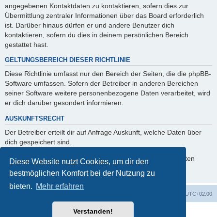
angegebenen Kontaktdaten zu kontaktieren, sofern dies zur
Übermittlung zentraler Informationen über das Board erforderlich
ist. Darüber hinaus dürfen er und andere Benutzer dich
kontaktieren, sofern du dies in deinem persönlichen Bereich
gestattet hast.
GELTUNGSBEREICH DIESER RICHTLINIE
Diese Richtlinie umfasst nur den Bereich der Seiten, die die phpBB-
Software umfassen. Sofern der Betreiber in anderen Bereichen
seiner Software weitere personenbezogene Daten verarbeitet, wird
er dich darüber gesondert informieren.
AUSKUNFTSRECHT
Der Betreiber erteilt dir auf Anfrage Auskunft, welche Daten über
dich gespeichert sind.
Du kannst jederzeit die Löschung bzw. Sperrung deiner Daten
Diese Website nutzt Cookies, um dir den
verlangen. Kontaktiere hierzu bitte den Betreiber.
bestmöglichen Komfort bei der Nutzung zu
bieten.
Mehr erfahren
Foren-Übersicht
Alle Zeiten sind
UTC+02:00
Verstanden!
Powered by
phpBB
® Forum Software © phpBB Limited