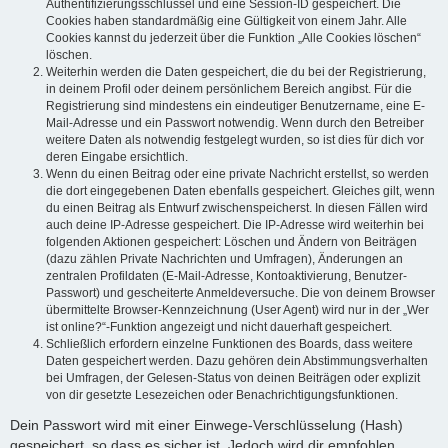
Authentifizierungsschlüssel und eine Session-ID gespeichert. Die
Cookies haben standardmäßig eine Gültigkeit von einem Jahr. Alle
Cookies kannst du jederzeit über die Funktion „Alle Cookies löschen“
löschen.
Weiterhin werden die Daten gespeichert, die du bei der Registrierung,
in deinem Profil oder deinem persönlichem Bereich angibst. Für die
Registrierung sind mindestens ein eindeutiger Benutzername, eine E-
Mail-Adresse und ein Passwort notwendig. Wenn durch den Betreiber
weitere Daten als notwendig festgelegt wurden, so ist dies für dich vor
deren Eingabe ersichtlich.
Wenn du einen Beitrag oder eine private Nachricht erstellst, so werden
die dort eingegebenen Daten ebenfalls gespeichert. Gleiches gilt, wenn
du einen Beitrag als Entwurf zwischenspeicherst. In diesen Fällen wird
auch deine IP-Adresse gespeichert. Die IP-Adresse wird weiterhin bei
folgenden Aktionen gespeichert: Löschen und Ändern von Beiträgen
(dazu zählen Private Nachrichten und Umfragen), Änderungen an
zentralen Profildaten (E-Mail-Adresse, Kontoaktivierung, Benutzer-
Passwort) und gescheiterte Anmeldeversuche. Die von deinem Browser
übermittelte Browser-Kennzeichnung (User Agent) wird nur in der „Wer
ist online?“-Funktion angezeigt und nicht dauerhaft gespeichert.
Schließlich erfordern einzelne Funktionen des Boards, dass weitere
Daten gespeichert werden. Dazu gehören dein Abstimmungsverhalten
bei Umfragen, der Gelesen-Status von deinen Beiträgen oder explizit
von dir gesetzte Lesezeichen oder Benachrichtigungsfunktionen.
Dein Passwort wird mit einer Einwege-Verschlüsselung (Hash)
gespeichert, so dass es sicher ist. Jedoch wird dir empfohlen,