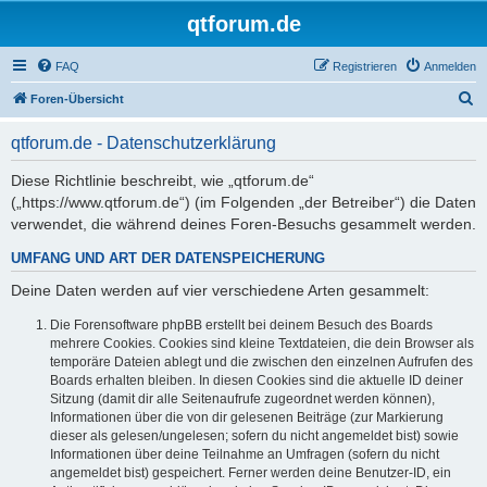
qtforum.de
FAQ
Registrieren
Anmelden
S
Foren-Übersicht
u
qtforum.de - Datenschutzerklärung
c
h
Diese Richtlinie beschreibt, wie „qtforum.de“
(„https://www.qtforum.de“) (im Folgenden „der Betreiber“) die Daten
e
verwendet, die während deines Foren-Besuchs gesammelt werden.
UMFANG UND ART DER DATENSPEICHERUNG
Deine Daten werden auf vier verschiedene Arten gesammelt:
Die Forensoftware phpBB erstellt bei deinem Besuch des Boards
mehrere Cookies. Cookies sind kleine Textdateien, die dein Browser als
temporäre Dateien ablegt und die zwischen den einzelnen Aufrufen des
Boards erhalten bleiben. In diesen Cookies sind die aktuelle ID deiner
Sitzung (damit dir alle Seitenaufrufe zugeordnet werden können),
Informationen über die von dir gelesenen Beiträge (zur Markierung
dieser als gelesen/ungelesen; sofern du nicht angemeldet bist) sowie
Informationen über deine Teilnahme an Umfragen (sofern du nicht
angemeldet bist) gespeichert. Ferner werden deine Benutzer-ID, ein