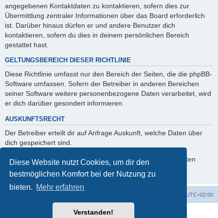
angegebenen Kontaktdaten zu kontaktieren, sofern dies zur
Übermittlung zentraler Informationen über das Board erforderlich
ist. Darüber hinaus dürfen er und andere Benutzer dich
kontaktieren, sofern du dies in deinem persönlichen Bereich
gestattet hast.
GELTUNGSBEREICH DIESER RICHTLINIE
Diese Richtlinie umfasst nur den Bereich der Seiten, die die phpBB-
Software umfassen. Sofern der Betreiber in anderen Bereichen
seiner Software weitere personenbezogene Daten verarbeitet, wird
er dich darüber gesondert informieren.
AUSKUNFTSRECHT
Der Betreiber erteilt dir auf Anfrage Auskunft, welche Daten über
dich gespeichert sind.
Du kannst jederzeit die Löschung bzw. Sperrung deiner Daten
Diese Website nutzt Cookies, um dir den
verlangen. Kontaktiere hierzu bitte den Betreiber.
bestmöglichen Komfort bei der Nutzung zu
bieten.
Mehr erfahren
Foren-Übersicht
Alle Zeiten sind
UTC+02:00
Verstanden!
Powered by
phpBB
® Forum Software © phpBB Limited