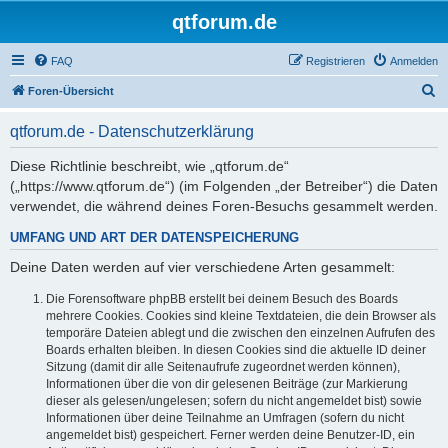
qtforum.de
FAQ
Registrieren
Anmelden
S
Foren-Übersicht
u
qtforum.de - Datenschutzerklärung
c
h
Diese Richtlinie beschreibt, wie „qtforum.de“
(„https://www.qtforum.de“) (im Folgenden „der Betreiber“) die Daten
e
verwendet, die während deines Foren-Besuchs gesammelt werden.
UMFANG UND ART DER DATENSPEICHERUNG
Deine Daten werden auf vier verschiedene Arten gesammelt:
Die Forensoftware phpBB erstellt bei deinem Besuch des Boards
mehrere Cookies. Cookies sind kleine Textdateien, die dein Browser als
temporäre Dateien ablegt und die zwischen den einzelnen Aufrufen des
Boards erhalten bleiben. In diesen Cookies sind die aktuelle ID deiner
Sitzung (damit dir alle Seitenaufrufe zugeordnet werden können),
Informationen über die von dir gelesenen Beiträge (zur Markierung
dieser als gelesen/ungelesen; sofern du nicht angemeldet bist) sowie
Informationen über deine Teilnahme an Umfragen (sofern du nicht
angemeldet bist) gespeichert. Ferner werden deine Benutzer-ID, ein