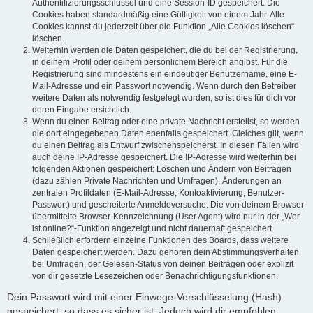
Authentifizierungsschlüssel und eine Session-ID gespeichert. Die
Cookies haben standardmäßig eine Gültigkeit von einem Jahr. Alle
Cookies kannst du jederzeit über die Funktion „Alle Cookies löschen“
löschen.
Weiterhin werden die Daten gespeichert, die du bei der Registrierung,
in deinem Profil oder deinem persönlichem Bereich angibst. Für die
Registrierung sind mindestens ein eindeutiger Benutzername, eine E-
Mail-Adresse und ein Passwort notwendig. Wenn durch den Betreiber
weitere Daten als notwendig festgelegt wurden, so ist dies für dich vor
deren Eingabe ersichtlich.
Wenn du einen Beitrag oder eine private Nachricht erstellst, so werden
die dort eingegebenen Daten ebenfalls gespeichert. Gleiches gilt, wenn
du einen Beitrag als Entwurf zwischenspeicherst. In diesen Fällen wird
auch deine IP-Adresse gespeichert. Die IP-Adresse wird weiterhin bei
folgenden Aktionen gespeichert: Löschen und Ändern von Beiträgen
(dazu zählen Private Nachrichten und Umfragen), Änderungen an
zentralen Profildaten (E-Mail-Adresse, Kontoaktivierung, Benutzer-
Passwort) und gescheiterte Anmeldeversuche. Die von deinem Browser
übermittelte Browser-Kennzeichnung (User Agent) wird nur in der „Wer
ist online?“-Funktion angezeigt und nicht dauerhaft gespeichert.
Schließlich erfordern einzelne Funktionen des Boards, dass weitere
Daten gespeichert werden. Dazu gehören dein Abstimmungsverhalten
bei Umfragen, der Gelesen-Status von deinen Beiträgen oder explizit
von dir gesetzte Lesezeichen oder Benachrichtigungsfunktionen.
Dein Passwort wird mit einer Einwege-Verschlüsselung (Hash)
gespeichert, so dass es sicher ist. Jedoch wird dir empfohlen,