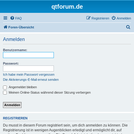
qtforum.de
FAQ
Registrieren
Anmelden
S
Foren-Übersicht
u
Anmelden
c
h
Benutzername:
e
Passwort:
Ich habe mein Passwort vergessen
Die Aktivierungs-E-Mail erneut senden
Angemeldet bleiben
Meinen Online-Status während dieser Sitzung verbergen
REGISTRIEREN
Du musst in diesem Forum registriert sein, um dich anmelden zu können. Die
Registrierung ist in wenigen Augenblicken erledigt und ermöglicht dir, auf