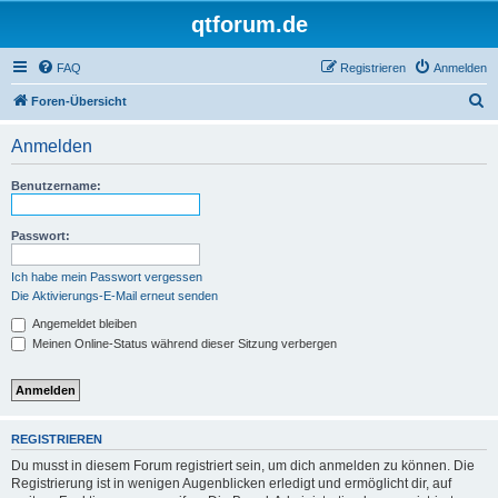
qtforum.de
FAQ
Registrieren
Anmelden
S
Foren-Übersicht
u
Anmelden
c
h
Benutzername:
e
Passwort:
Ich habe mein Passwort vergessen
Die Aktivierungs-E-Mail erneut senden
Angemeldet bleiben
Meinen Online-Status während dieser Sitzung verbergen
REGISTRIEREN
Du musst in diesem Forum registriert sein, um dich anmelden zu können. Die
Registrierung ist in wenigen Augenblicken erledigt und ermöglicht dir, auf