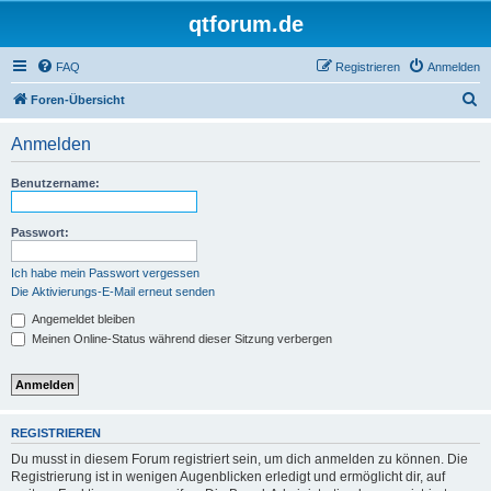
qtforum.de
FAQ
Registrieren
Anmelden
S
Foren-Übersicht
u
Anmelden
c
h
Benutzername:
e
Passwort:
Ich habe mein Passwort vergessen
Die Aktivierungs-E-Mail erneut senden
Angemeldet bleiben
Meinen Online-Status während dieser Sitzung verbergen
REGISTRIEREN
Du musst in diesem Forum registriert sein, um dich anmelden zu können. Die
Registrierung ist in wenigen Augenblicken erledigt und ermöglicht dir, auf