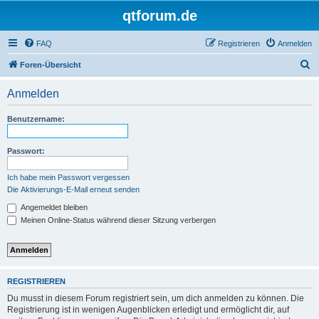
qtforum.de
FAQ
Registrieren
Anmelden
S
Foren-Übersicht
u
Anmelden
c
h
Benutzername:
e
Passwort:
Ich habe mein Passwort vergessen
Die Aktivierungs-E-Mail erneut senden
Angemeldet bleiben
Meinen Online-Status während dieser Sitzung verbergen
REGISTRIEREN
Du musst in diesem Forum registriert sein, um dich anmelden zu können. Die
Registrierung ist in wenigen Augenblicken erledigt und ermöglicht dir, auf