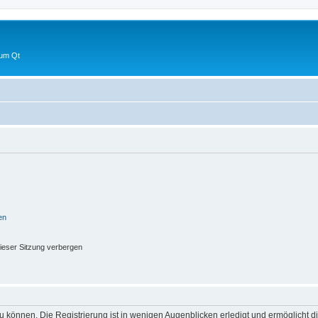
 um Qt
en
ieser Sitzung verbergen
 können. Die Registrierung ist in wenigen Augenblicken erledigt und ermöglicht di