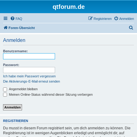
qtforum.de
FAQ
Registrieren
Anmelden
S
Foren-Übersicht
u
Anmelden
c
h
Benutzername:
e
Passwort:
Ich habe mein Passwort vergessen
Die Aktivierungs-E-Mail erneut senden
Angemeldet bleiben
Meinen Online-Status während dieser Sitzung verbergen
REGISTRIEREN
Du musst in diesem Forum registriert sein, um dich anmelden zu können. Die
Registrierung ist in wenigen Augenblicken erledigt und ermöglicht dir, auf