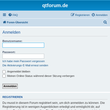
qtforum.de
FAQ
Registrieren
Anmelden
S
Foren-Übersicht
u
Anmelden
c
h
Benutzername:
e
Passwort:
Ich habe mein Passwort vergessen
Die Aktivierungs-E-Mail erneut senden
Angemeldet bleiben
Meinen Online-Status während dieser Sitzung verbergen
REGISTRIEREN
Du musst in diesem Forum registriert sein, um dich anmelden zu können. Die
Registrierung ist in wenigen Augenblicken erledigt und ermöglicht dir, auf