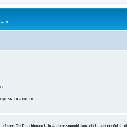
 um Qt
en
ieser Sitzung verbergen
 können. Die Registrierung ist in wenigen Augenblicken erledigt und ermöglicht di