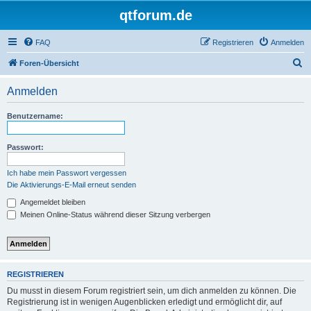
qtforum.de
FAQ
Registrieren
Anmelden
S
Foren-Übersicht
u
Anmelden
c
h
Benutzername:
e
Passwort:
Ich habe mein Passwort vergessen
Die Aktivierungs-E-Mail erneut senden
Angemeldet bleiben
Meinen Online-Status während dieser Sitzung verbergen
REGISTRIEREN
Du musst in diesem Forum registriert sein, um dich anmelden zu können. Die
Registrierung ist in wenigen Augenblicken erledigt und ermöglicht dir, auf