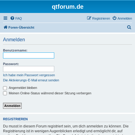
qtforum.de
FAQ
Registrieren
Anmelden
S
Foren-Übersicht
u
Anmelden
c
h
Benutzername:
e
Passwort:
Ich habe mein Passwort vergessen
Die Aktivierungs-E-Mail erneut senden
Angemeldet bleiben
Meinen Online-Status während dieser Sitzung verbergen
REGISTRIEREN
Du musst in diesem Forum registriert sein, um dich anmelden zu können. Die
Registrierung ist in wenigen Augenblicken erledigt und ermöglicht dir, auf