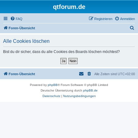
qtforum.de
FAQ
Registrieren
Anmelden
S
Foren-Übersicht
u
Alle Cookies löschen
c
h
Bist du dir sicher, dass du alle Cookies des Boards löschen möchtest?
e
Foren-Übersicht
Alle Zeiten sind
UTC+02:00
Powered by
phpBB
® Forum Software © phpBB Limited
Deutsche Übersetzung durch
phpBB.de
Datenschutz
|
Nutzungsbedingungen