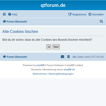
qtforum.de
FAQ
Registrieren
Anmelden
S
Foren-Übersicht
u
Alle Cookies löschen
c
h
Bist du dir sicher, dass du alle Cookies des Boards löschen möchtest?
e
Foren-Übersicht
Alle Zeiten sind
UTC+02:00
Powered by
phpBB
® Forum Software © phpBB Limited
Deutsche Übersetzung durch
phpBB.de
Datenschutz
|
Nutzungsbedingungen