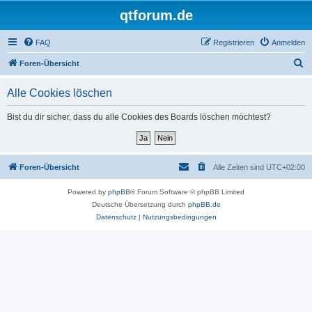
qtforum.de
FAQ
Registrieren
Anmelden
S
Foren-Übersicht
u
Alle Cookies löschen
c
h
Bist du dir sicher, dass du alle Cookies des Boards löschen möchtest?
e
Foren-Übersicht
Alle Zeiten sind
UTC+02:00
Powered by
phpBB
® Forum Software © phpBB Limited
Deutsche Übersetzung durch
phpBB.de
Datenschutz
|
Nutzungsbedingungen