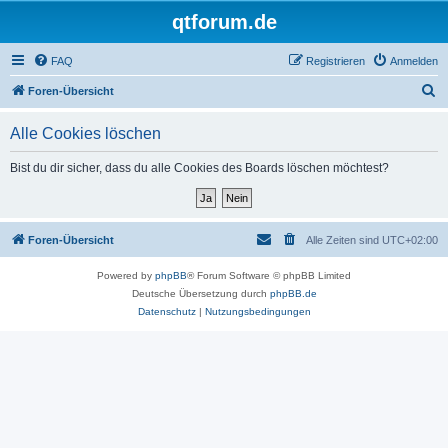
qtforum.de
FAQ
Registrieren
Anmelden
S
Foren-Übersicht
u
Alle Cookies löschen
c
h
Bist du dir sicher, dass du alle Cookies des Boards löschen möchtest?
e
Foren-Übersicht
Alle Zeiten sind
UTC+02:00
Powered by
phpBB
® Forum Software © phpBB Limited
Deutsche Übersetzung durch
phpBB.de
Datenschutz
|
Nutzungsbedingungen