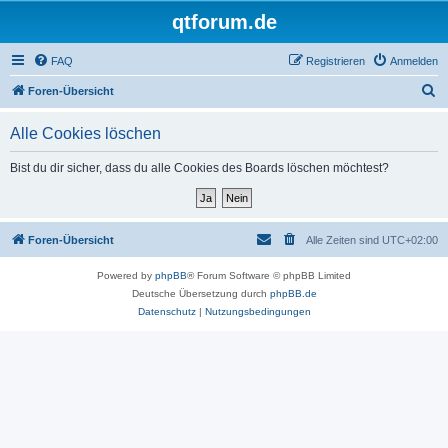
qtforum.de
FAQ
Registrieren
Anmelden
S
Foren-Übersicht
u
Alle Cookies löschen
c
h
Bist du dir sicher, dass du alle Cookies des Boards löschen möchtest?
e
Foren-Übersicht
Alle Zeiten sind
UTC+02:00
Powered by
phpBB
® Forum Software © phpBB Limited
Deutsche Übersetzung durch
phpBB.de
Datenschutz
|
Nutzungsbedingungen