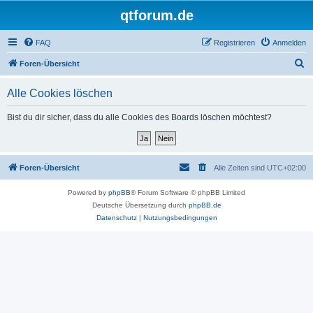
qtforum.de
FAQ
Registrieren
Anmelden
S
Foren-Übersicht
u
Alle Cookies löschen
c
h
Bist du dir sicher, dass du alle Cookies des Boards löschen möchtest?
e
Foren-Übersicht
Alle Zeiten sind
UTC+02:00
Powered by
phpBB
® Forum Software © phpBB Limited
Deutsche Übersetzung durch
phpBB.de
Datenschutz
|
Nutzungsbedingungen