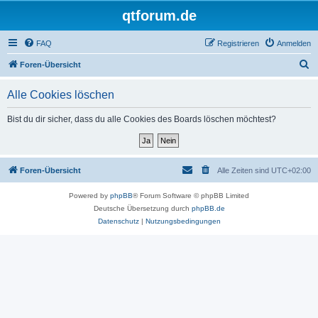
qtforum.de
FAQ
Registrieren
Anmelden
S
Foren-Übersicht
u
Alle Cookies löschen
c
h
Bist du dir sicher, dass du alle Cookies des Boards löschen möchtest?
e
Foren-Übersicht
Alle Zeiten sind
UTC+02:00
Powered by
phpBB
® Forum Software © phpBB Limited
Deutsche Übersetzung durch
phpBB.de
Datenschutz
|
Nutzungsbedingungen