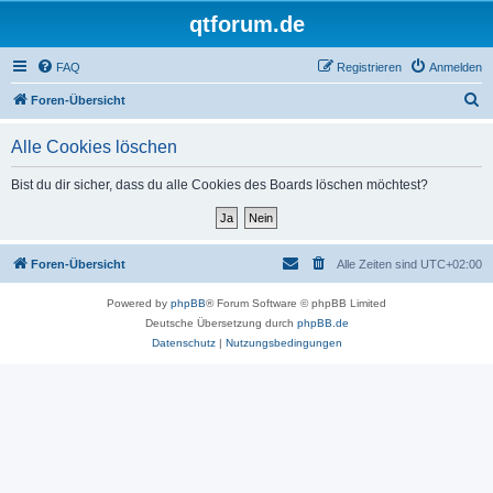
qtforum.de
FAQ
Registrieren
Anmelden
S
Foren-Übersicht
u
Alle Cookies löschen
c
h
Bist du dir sicher, dass du alle Cookies des Boards löschen möchtest?
e
Foren-Übersicht
Alle Zeiten sind
UTC+02:00
Powered by
phpBB
® Forum Software © phpBB Limited
Deutsche Übersetzung durch
phpBB.de
Datenschutz
|
Nutzungsbedingungen