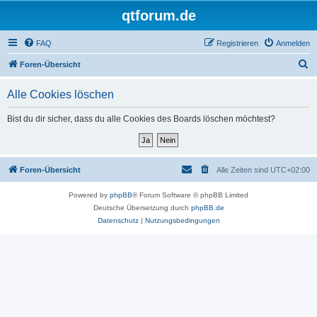
qtforum.de
FAQ
Registrieren
Anmelden
S
Foren-Übersicht
u
Alle Cookies löschen
c
h
Bist du dir sicher, dass du alle Cookies des Boards löschen möchtest?
e
Foren-Übersicht
Alle Zeiten sind
UTC+02:00
Powered by
phpBB
® Forum Software © phpBB Limited
Deutsche Übersetzung durch
phpBB.de
Datenschutz
|
Nutzungsbedingungen