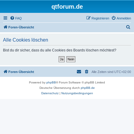
qtforum.de
FAQ
Registrieren
Anmelden
S
Foren-Übersicht
u
Alle Cookies löschen
c
h
Bist du dir sicher, dass du alle Cookies des Boards löschen möchtest?
e
Foren-Übersicht
Alle Zeiten sind
UTC+02:00
Powered by
phpBB
® Forum Software © phpBB Limited
Deutsche Übersetzung durch
phpBB.de
Datenschutz
|
Nutzungsbedingungen