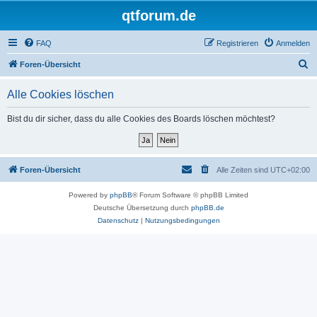
qtforum.de
FAQ
Registrieren
Anmelden
S
Foren-Übersicht
u
Alle Cookies löschen
c
h
Bist du dir sicher, dass du alle Cookies des Boards löschen möchtest?
e
Foren-Übersicht
Alle Zeiten sind
UTC+02:00
Powered by
phpBB
® Forum Software © phpBB Limited
Deutsche Übersetzung durch
phpBB.de
Datenschutz
|
Nutzungsbedingungen