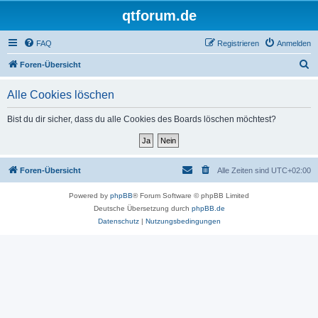
qtforum.de
FAQ
Registrieren
Anmelden
S
Foren-Übersicht
u
Alle Cookies löschen
c
h
Bist du dir sicher, dass du alle Cookies des Boards löschen möchtest?
e
Foren-Übersicht
Alle Zeiten sind
UTC+02:00
Powered by
phpBB
® Forum Software © phpBB Limited
Deutsche Übersetzung durch
phpBB.de
Datenschutz
|
Nutzungsbedingungen