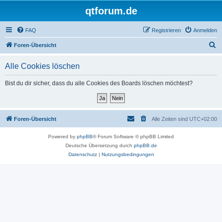
qtforum.de
FAQ
Registrieren
Anmelden
S
Foren-Übersicht
u
Alle Cookies löschen
c
h
Bist du dir sicher, dass du alle Cookies des Boards löschen möchtest?
e
Foren-Übersicht
Alle Zeiten sind
UTC+02:00
Powered by
phpBB
® Forum Software © phpBB Limited
Deutsche Übersetzung durch
phpBB.de
Datenschutz
|
Nutzungsbedingungen