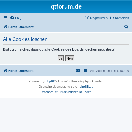
qtforum.de
FAQ
Registrieren
Anmelden
S
Foren-Übersicht
u
Alle Cookies löschen
c
h
Bist du dir sicher, dass du alle Cookies des Boards löschen möchtest?
e
Foren-Übersicht
Alle Zeiten sind
UTC+02:00
Powered by
phpBB
® Forum Software © phpBB Limited
Deutsche Übersetzung durch
phpBB.de
Datenschutz
|
Nutzungsbedingungen