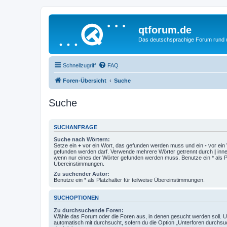
qtforum.de
Das deutschsprachige Forum rund
Schnellzugriff
FAQ
Foren-Übersicht
Suche
Suche
SUCHANFRAGE
Suche nach Wörtern:
Setze ein
+
vor ein Wort, das gefunden werden muss und ein
-
vor ein 
gefunden werden darf. Verwende mehrere Wörter getrennt durch
|
inne
wenn nur eines der Wörter gefunden werden muss. Benutze ein * als Pla
Übereinstimmungen.
Zu suchender Autor:
Benutze ein * als Platzhalter für teilweise Übereinstimmungen.
SUCHOPTIONEN
Zu durchsuchende Foren:
Wähle das Forum oder die Foren aus, in denen gesucht werden soll. 
automatisch mit durchsucht, sofern du die Option „Unterforen durchsu