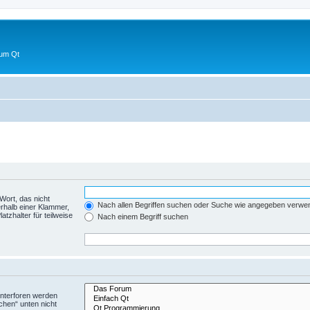
 um Qt
Wort, das nicht
Nach allen Begriffen suchen oder Suche wie angegeben verwe
rhalb einer Klammer,
tzhalter für teilweise
Nach einem Begriff suchen
Unterforen werden
chen“ unten nicht