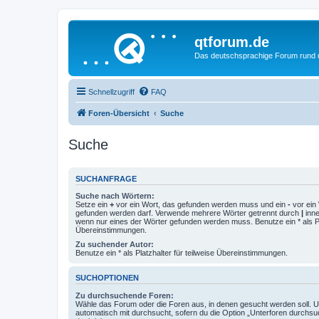
qtforum.de
Das deutschsprachige Forum rund
Schnellzugriff
FAQ
Foren-Übersicht
Suche
Suche
SUCHANFRAGE
Suche nach Wörtern:
Setze ein
+
vor ein Wort, das gefunden werden muss und ein
-
vor ein 
gefunden werden darf. Verwende mehrere Wörter getrennt durch
|
inne
wenn nur eines der Wörter gefunden werden muss. Benutze ein * als Pla
Übereinstimmungen.
Zu suchender Autor:
Benutze ein * als Platzhalter für teilweise Übereinstimmungen.
SUCHOPTIONEN
Zu durchsuchende Foren:
Wähle das Forum oder die Foren aus, in denen gesucht werden soll. 
automatisch mit durchsucht, sofern du die Option „Unterforen durchsu