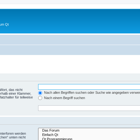
 um Qt
Wort, das nicht
Nach allen Begriffen suchen oder Suche wie angegeben verwe
rhalb einer Klammer,
tzhalter für teilweise
Nach einem Begriff suchen
Unterforen werden
chen“ unten nicht