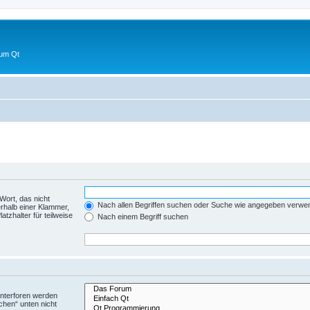
 um Qt
Wort, das nicht
Nach allen Begriffen suchen oder Suche wie angegeben verwe
rhalb einer Klammer,
tzhalter für teilweise
Nach einem Begriff suchen
Unterforen werden
chen“ unten nicht