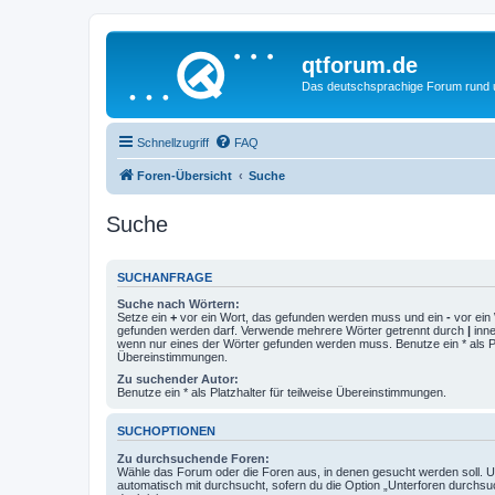
qtforum.de
Das deutschsprachige Forum rund
Schnellzugriff
FAQ
Foren-Übersicht
Suche
Suche
SUCHANFRAGE
Suche nach Wörtern:
Setze ein
+
vor ein Wort, das gefunden werden muss und ein
-
vor ein 
gefunden werden darf. Verwende mehrere Wörter getrennt durch
|
inne
wenn nur eines der Wörter gefunden werden muss. Benutze ein * als Pla
Übereinstimmungen.
Zu suchender Autor:
Benutze ein * als Platzhalter für teilweise Übereinstimmungen.
SUCHOPTIONEN
Zu durchsuchende Foren:
Wähle das Forum oder die Foren aus, in denen gesucht werden soll. 
automatisch mit durchsucht, sofern du die Option „Unterforen durchsu