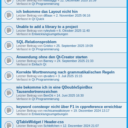
Letzter Beitrag von
kitebuggy
«
22. Dezember 2025 10:39
Verfasst in
Qt Programmierung
ich bekomme das Layout nicht hin
Letzter Beitrag von
dl8aax
«
2. November 2025 06:16
Verfasst in
Qt Quick
Unable to add a library to a project
Letzter Beitrag von
ryleybob
«
6. Oktober 2025 11:40
Verfasst in
Entwicklungsumgebungen
SQL-Relationsproblem
Letzter Beitrag von
Grieko
«
25. September 2025 19:09
Verfasst in
Qt Programmierung
Anwendung ohne den Qt-Creator starten
Letzter Beitrag von
Barney
«
24. September 2025 21:33
Verfasst in
Einfach Qt
Korrekte Worttrennung nach grammatikalischen Regeln
Letzter Beitrag von
qtvaibro
«
3. Juli 2025 15:15
Verfasst in
Qt Programmierung
wie bekomme ich in eine QDoubleSpinBox
Tausendertrennzeichen
Letzter Beitrag von
BenOtt
«
14. Juni 2025 16:30
Verfasst in
Qt Programmierung
keyword constexpr nicht über F1 in cppreference erreichbar
Letzter Beitrag von
rechtsanwaltsteyer
«
19. Dezember 2024 13:17
Verfasst in
Entwicklungsumgebungen
QTableWidget / Header-css
Letzter Beitrag von
Schleifchen
«
12. Dezember 2024 21:07