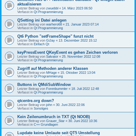
aktualisieren
Letzter Beitrag von
zwuebbl
«
14. März 2023 06:50
Verfasst in
Qt Programmierung
QSetting ini Datei anlegen
Letzter Beitrag von
warhero68
«
21. Januar 2023 07:14
Verfasst in
Qt Programmierung
Qt6 Python "setFrameShape" funzt nicht
Letzter Beitrag von
GiJay
«
13. Dezember 2022 15:12
Verfasst in
Einfach Qt
keyPressEvent QKeyEvent es gehen Zeichen verloren
Letzter Beitrag von
Salvator
«
25. November 2022 12:08
Verfasst in
Qt Programmierung
Zugriff auf Methoden anderer Klassen
Letzter Beitrag von
MHage
«
15. Oktober 2022 13:04
Verfasst in
Qt Programmierung
Buttons in QMdiSubWindow
Letzter Beitrag von
Forenbummler
«
18. Juli 2022 12:48
Verfasst in
Qt Programmierung
qtcentre.org down?
Letzter Beitrag von
john
«
30. Juni 2022 22:06
Verfasst in
Sonstiges
Kein Zeilenumbruch in TXT (Qt NOOB)
Letzter Beitrag von
Grauer_Star
«
30. Juni 2022 10:36
Verfasst in
C++ Grundlagen
Lupdate keine Umlaute seit QT5 Umstellung