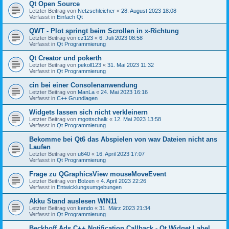
Qt Open Source
Letzter Beitrag von
Netzschleicher
«
28. August 2023 18:08
Verfasst in
Einfach Qt
QWT - Plot springt beim Scrollen in x-Richtung
Letzter Beitrag von
cz123
«
6. Juli 2023 08:58
Verfasst in
Qt Programmierung
Qt Creator und pokerth
Letzter Beitrag von
pekoll123
«
31. Mai 2023 11:32
Verfasst in
Qt Programmierung
cin bei einer Consolenanwendung
Letzter Beitrag von
ManLa
«
24. Mai 2023 16:16
Verfasst in
C++ Grundlagen
Widgets lassen sich nicht verkleinern
Letzter Beitrag von
mgottschalk
«
12. Mai 2023 13:58
Verfasst in
Qt Programmierung
Bekomme bei Qt6 das Abspielen von wav Dateien nicht ans
Laufen
Letzter Beitrag von
u640
«
16. April 2023 17:07
Verfasst in
Qt Programmierung
Frage zu QGraphicsView mouseMoveEvent
Letzter Beitrag von
Bolzen
«
4. April 2023 22:26
Verfasst in
Entwicklungsumgebungen
Akku Stand auslesen WIN11
Letzter Beitrag von
kendo
«
31. März 2023 21:34
Verfasst in
Qt Programmierung
Beckhoff Ads C++ Notification Callback - Qt Widget Label