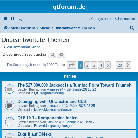
qtforum.de
FAQ
Registrieren
Anmelden
S
Foren-Übersicht
Suche
Unbeantwortete Themen
u
Unbeantwortete Themen
c
Zur erweiterten Suche
h
Suche
Erweiterte Suche
e
Seite
1
von
20
1
2
3
4
5
20
Nä
Die Suche ergab mehr als 1000 Treffer
…
Themen
The $27,000,000 Jackpot Is a Turning Point Toward Triumph
Letzter Beitrag von
Ramses94
«
29. Juni 2026 12:22
Verfasst in
Qt Programmierung
Debugging with Qt Creator and CDB
Letzter Beitrag von
zainalara
«
13. März 2026 08:25
Verfasst in
Entwicklungsumgebungen
Qt 6.10.1 - Komponenten fehlen
Letzter Beitrag von
KuhTee
«
2. Januar 2026 15:05
Verfasst in
Entwicklungsumgebungen
Zugriff auf Objekt