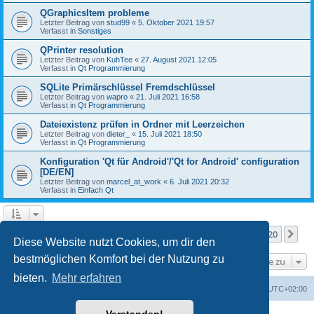
QGraphicsItem probleme
Letzter Beitrag von
stud99
«
5. Oktober 2021 19:57
Verfasst in
Sonstiges
QPrinter resolution
Letzter Beitrag von
KuhTee
«
27. August 2021 12:05
Verfasst in
Qt Programmierung
SQLite Primärschlüssel Fremdschlüssel
Letzter Beitrag von
wapro
«
21. Juli 2021 16:58
Verfasst in
Qt Programmierung
Dateiexistenz prüfen in Ordner mit Leerzeichen
Letzter Beitrag von
dieter_
«
15. Juli 2021 18:50
Verfasst in
Qt Programmierung
Konfiguration 'Qt für Android'/'Qt for Android' configuration
[DE/EN]
Letzter Beitrag von
marcel_at_work
«
6. Juli 2021 20:32
Verfasst in
Einfach Qt
Seite
1
von
20
1
2
3
4
5
20
Nä
Die Suche ergab mehr als 1000 Treffer
…
Diese Website nutzt Cookies, um dir den
bestmöglichen Komfort bei der Nutzung zu
Gehe zu
bieten.
Mehr erfahren
Foren-Übersicht
Alle Zeiten sind
UTC+02:00
Powered by
phpBB
® Forum Software © phpBB Limited