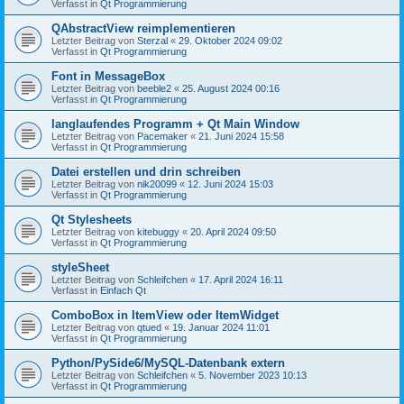
Verfasst in
Qt Programmierung
QAbstractView reimplementieren
Letzter Beitrag von
Sterzal
«
29. Oktober 2024 09:02
Verfasst in
Qt Programmierung
Font in MessageBox
Letzter Beitrag von
beeble2
«
25. August 2024 00:16
Verfasst in
Qt Programmierung
langlaufendes Programm + Qt Main Window
Letzter Beitrag von
Pacemaker
«
21. Juni 2024 15:58
Verfasst in
Qt Programmierung
Datei erstellen und drin schreiben
Letzter Beitrag von
nik20099
«
12. Juni 2024 15:03
Verfasst in
Qt Programmierung
Qt Stylesheets
Letzter Beitrag von
kitebuggy
«
20. April 2024 09:50
Verfasst in
Qt Programmierung
styleSheet
Letzter Beitrag von
Schleifchen
«
17. April 2024 16:11
Verfasst in
Einfach Qt
ComboBox in ItemView oder ItemWidget
Letzter Beitrag von
qtued
«
19. Januar 2024 11:01
Verfasst in
Qt Programmierung
Python/PySide6/MySQL-Datenbank extern
Letzter Beitrag von
Schleifchen
«
5. November 2023 10:13
Verfasst in
Qt Programmierung