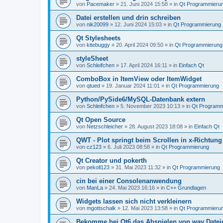
von
Pacemaker
»
21. Juni 2024 15:58
» in
Qt Programmieru
Datei erstellen und drin schreiben
von
nik20099
»
12. Juni 2024 15:03
» in
Qt Programmierung
Qt Stylesheets
von
kitebuggy
»
20. April 2024 09:50
» in
Qt Programmierung
styleSheet
von
Schleifchen
»
17. April 2024 16:11
» in
Einfach Qt
ComboBox in ItemView oder ItemWidget
von
qtued
»
19. Januar 2024 11:01
» in
Qt Programmierung
Python/PySide6/MySQL-Datenbank extern
von
Schleifchen
»
5. November 2023 10:13
» in
Qt Programm
Qt Open Source
von
Netzschleicher
»
28. August 2023 18:08
» in
Einfach Qt
QWT - Plot springt beim Scrollen in x-Richtung
von
cz123
»
6. Juli 2023 08:58
» in
Qt Programmierung
Qt Creator und pokerth
von
pekoll123
»
31. Mai 2023 11:32
» in
Qt Programmierung
cin bei einer Consolenanwendung
von
ManLa
»
24. Mai 2023 16:16
» in
C++ Grundlagen
Widgets lassen sich nicht verkleinern
von
mgottschalk
»
12. Mai 2023 13:58
» in
Qt Programmieru
Bekomme bei Qt6 das Abspielen von wav Dateie