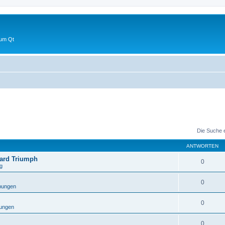
 um Qt
Die Suche 
ANTWORTEN
ward Triumph
0
g
0
bungen
0
ungen
0