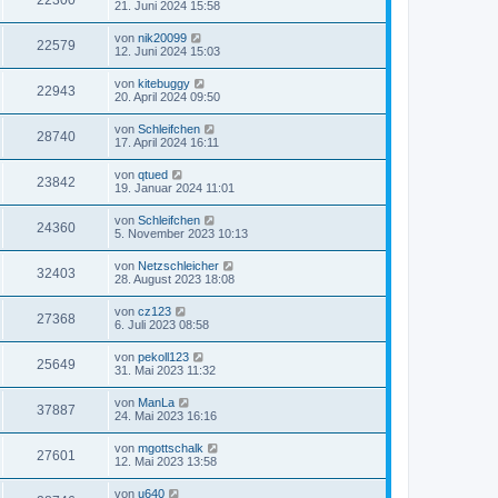
22300
21. Juni 2024 15:58
von
nik20099
22579
12. Juni 2024 15:03
von
kitebuggy
22943
20. April 2024 09:50
von
Schleifchen
28740
17. April 2024 16:11
von
qtued
23842
19. Januar 2024 11:01
von
Schleifchen
24360
5. November 2023 10:13
von
Netzschleicher
32403
28. August 2023 18:08
von
cz123
27368
6. Juli 2023 08:58
von
pekoll123
25649
31. Mai 2023 11:32
von
ManLa
37887
24. Mai 2023 16:16
von
mgottschalk
27601
12. Mai 2023 13:58
von
u640