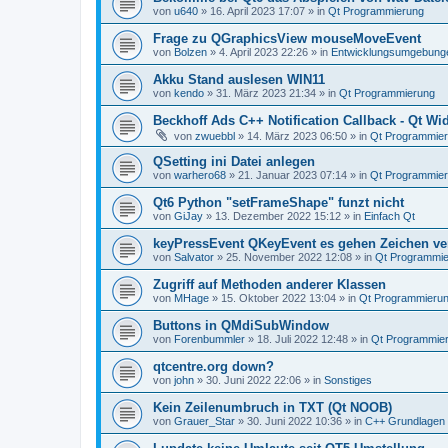
von
u640
»
16. April 2023 17:07
» in
Qt Programmierung
Frage zu QGraphicsView mouseMoveEvent
von
Bolzen
»
4. April 2023 22:26
» in
Entwicklungsumgebung
Akku Stand auslesen WIN11
von
kendo
»
31. März 2023 21:34
» in
Qt Programmierung
Beckhoff Ads C++ Notification Callback - Qt Wid
von
zwuebbl
»
14. März 2023 06:50
» in
Qt Programmie
QSetting ini Datei anlegen
von
warhero68
»
21. Januar 2023 07:14
» in
Qt Programmie
Qt6 Python "setFrameShape" funzt nicht
von
GiJay
»
13. Dezember 2022 15:12
» in
Einfach Qt
keyPressEvent QKeyEvent es gehen Zeichen ve
von
Salvator
»
25. November 2022 12:08
» in
Qt Programmi
Zugriff auf Methoden anderer Klassen
von
MHage
»
15. Oktober 2022 13:04
» in
Qt Programmieru
Buttons in QMdiSubWindow
von
Forenbummler
»
18. Juli 2022 12:48
» in
Qt Programmie
qtcentre.org down?
von
john
»
30. Juni 2022 22:06
» in
Sonstiges
Kein Zeilenumbruch in TXT (Qt NOOB)
von
Grauer_Star
»
30. Juni 2022 10:36
» in
C++ Grundlagen