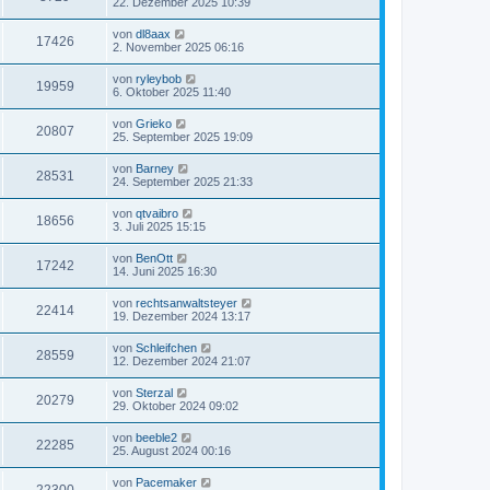
22. Dezember 2025 10:39
von
dl8aax
17426
2. November 2025 06:16
von
ryleybob
19959
6. Oktober 2025 11:40
von
Grieko
20807
25. September 2025 19:09
von
Barney
28531
24. September 2025 21:33
von
qtvaibro
18656
3. Juli 2025 15:15
von
BenOtt
17242
14. Juni 2025 16:30
von
rechtsanwaltsteyer
22414
19. Dezember 2024 13:17
von
Schleifchen
28559
12. Dezember 2024 21:07
von
Sterzal
20279
29. Oktober 2024 09:02
von
beeble2
22285
25. August 2024 00:16
von
Pacemaker