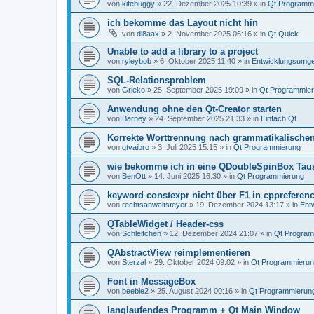
von
kitebuggy
»
22. Dezember 2025 10:39
» in
Qt Programm
ich bekomme das Layout nicht hin
von
dl8aax
»
2. November 2025 06:16
» in
Qt Quick
Unable to add a library to a project
von
ryleybob
»
6. Oktober 2025 11:40
» in
Entwicklungsumg
SQL-Relationsproblem
von
Grieko
»
25. September 2025 19:09
» in
Qt Programmie
Anwendung ohne den Qt-Creator starten
von
Barney
»
24. September 2025 21:33
» in
Einfach Qt
Korrekte Worttrennung nach grammatikalische
von
qtvaibro
»
3. Juli 2025 15:15
» in
Qt Programmierung
wie bekomme ich in eine QDoubleSpinBox Tau
von
BenOtt
»
14. Juni 2025 16:30
» in
Qt Programmierung
keyword constexpr nicht über F1 in cppreferenc
von
rechtsanwaltsteyer
»
19. Dezember 2024 13:17
» in
Ent
QTableWidget / Header-css
von
Schleifchen
»
12. Dezember 2024 21:07
» in
Qt Program
QAbstractView reimplementieren
von
Sterzal
»
29. Oktober 2024 09:02
» in
Qt Programmieru
Font in MessageBox
von
beeble2
»
25. August 2024 00:16
» in
Qt Programmierun
langlaufendes Programm + Qt Main Window