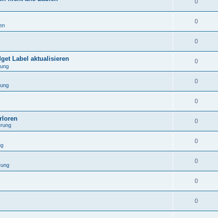
0
0
en
0
get Label aktualisieren
0
rung
0
rung
0
rloren
0
erung
0
ng
0
rung
0
0