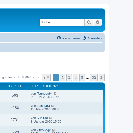
Suche
Erweiterte Suche
Registrieren
Anmelden
Seite
1
von
20
1
2
3
4
5
20
Nächste
ergab mehr als 1000 Treffer
…
ZUGRIFFE
LETZTER BEITRAG
von
Ramses94
503
29. Juni 2026 12:22
von
zainalara
4188
13. März 2026 08:25
von
KuhTee
3731
2. Januar 2026 15:05
von
kitebuggy
3729