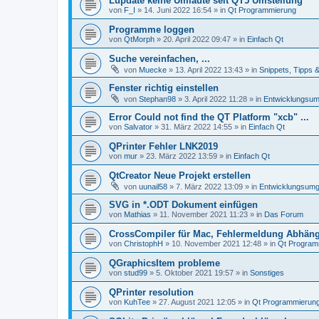
Lupdate keine Umlaute seit QT5 Umstellung
von
F_I
»
14. Juni 2022 16:54
» in
Qt Programmierung
Programme loggen
von
QtMorph
»
20. April 2022 09:47
» in
Einfach Qt
Suche vereinfachen, ...
von
Muecke
»
13. April 2022 13:43
» in
Snippets, Tipps 
Fenster richtig einstellen
von
Stephan98
»
3. April 2022 11:28
» in
Entwicklungsu
Error Could not find the QT Platform "xcb" ...
von
Salvator
»
31. März 2022 14:55
» in
Einfach Qt
QPrinter Fehler LNK2019
von
mur
»
23. März 2022 13:59
» in
Einfach Qt
QtCreator Neue Projekt erstellen
von
uunail58
»
7. März 2022 13:09
» in
Entwicklungsum
SVG in *.ODT Dokument einfügen
von
Mathias
»
11. November 2021 11:23
» in
Das Forum
CrossCompiler für Mac, Fehlermeldung Abhäng
von
ChristophH
»
10. November 2021 12:48
» in
Qt Program
QGraphicsItem probleme
von
stud99
»
5. Oktober 2021 19:57
» in
Sonstiges
QPrinter resolution
von
KuhTee
»
27. August 2021 12:05
» in
Qt Programmierun