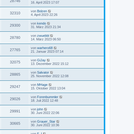
28746
16. April 2023 17:07
von
Bolzen
32310
4. April 2023 22:26
von
kendo
29300
31. März 2023 21:34
von
zwuebbl
28780
14. März 2023 06:50
von
warhero68
27765
21. Januar 2023 07:14
von
GiJay
32075
13. Dezember 2022 15:12
von
Salvator
28865
25. November 2022 12:08
von
MHage
29247
15. Oktober 2022 13:04
von
Forenbummler
29026
18. Juli 2022 12:48
von
john
29991
30. Juni 2022 22:06
von
Grauer_Star
30665
30. Juni 2022 10:36
von
F_I