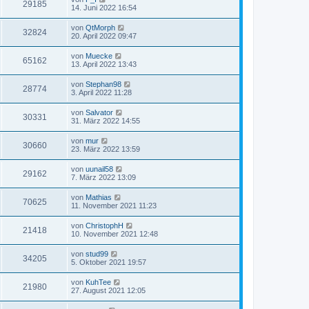
29185
14. Juni 2022 16:54
von
QtMorph
32824
20. April 2022 09:47
von
Muecke
65162
13. April 2022 13:43
von
Stephan98
28774
3. April 2022 11:28
von
Salvator
30331
31. März 2022 14:55
von
mur
30660
23. März 2022 13:59
von
uunail58
29162
7. März 2022 13:09
von
Mathias
70625
11. November 2021 11:23
von
ChristophH
21418
10. November 2021 12:48
von
stud99
34205
5. Oktober 2021 19:57
von
KuhTee
21980
27. August 2021 12:05