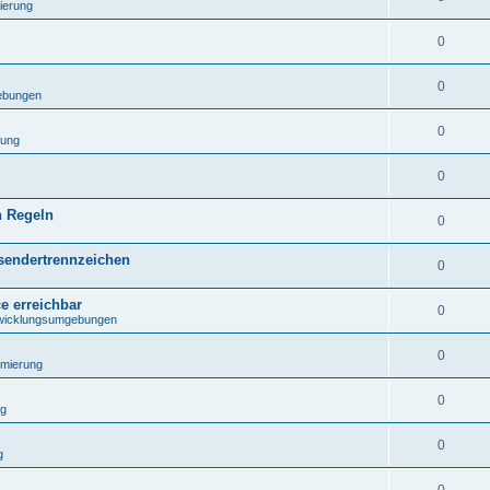
ierung
0
0
ebungen
0
rung
0
n Regeln
0
sendertrennzeichen
0
e erreichbar
0
wicklungsumgebungen
0
mierung
0
ng
0
g