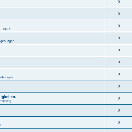
0
0
0
& Tricks
0
mgebungen
0
0
0
gebungen
0
igkeiten.
0
mierung
0
0
g