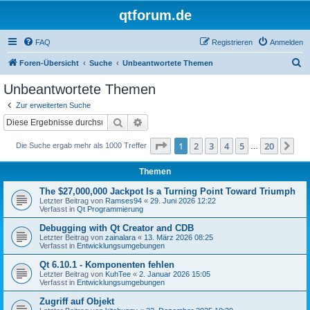
qtforum.de
FAQ
Registrieren
Anmelden
S
Foren-Übersicht
Suche
Unbeantwortete Themen
u
Unbeantwortete Themen
c
Zur erweiterten Suche
h
Suche
Erweiterte Suche
e
Seite
1
von
20
1
2
3
4
5
20
Nä
Die Suche ergab mehr als 1000 Treffer
…
Themen
The $27,000,000 Jackpot Is a Turning Point Toward Triumph
Letzter Beitrag von
Ramses94
«
29. Juni 2026 12:22
Verfasst in
Qt Programmierung
Debugging with Qt Creator and CDB
Letzter Beitrag von
zainalara
«
13. März 2026 08:25
Verfasst in
Entwicklungsumgebungen
Qt 6.10.1 - Komponenten fehlen
Letzter Beitrag von
KuhTee
«
2. Januar 2026 15:05
Verfasst in
Entwicklungsumgebungen
Zugriff auf Objekt