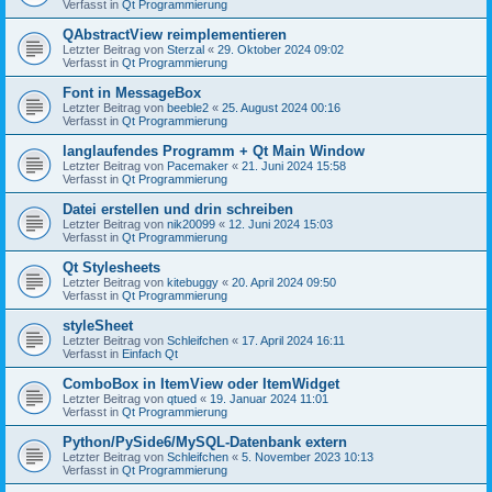
Verfasst in
Qt Programmierung
QAbstractView reimplementieren
Letzter Beitrag von
Sterzal
«
29. Oktober 2024 09:02
Verfasst in
Qt Programmierung
Font in MessageBox
Letzter Beitrag von
beeble2
«
25. August 2024 00:16
Verfasst in
Qt Programmierung
langlaufendes Programm + Qt Main Window
Letzter Beitrag von
Pacemaker
«
21. Juni 2024 15:58
Verfasst in
Qt Programmierung
Datei erstellen und drin schreiben
Letzter Beitrag von
nik20099
«
12. Juni 2024 15:03
Verfasst in
Qt Programmierung
Qt Stylesheets
Letzter Beitrag von
kitebuggy
«
20. April 2024 09:50
Verfasst in
Qt Programmierung
styleSheet
Letzter Beitrag von
Schleifchen
«
17. April 2024 16:11
Verfasst in
Einfach Qt
ComboBox in ItemView oder ItemWidget
Letzter Beitrag von
qtued
«
19. Januar 2024 11:01
Verfasst in
Qt Programmierung
Python/PySide6/MySQL-Datenbank extern
Letzter Beitrag von
Schleifchen
«
5. November 2023 10:13
Verfasst in
Qt Programmierung