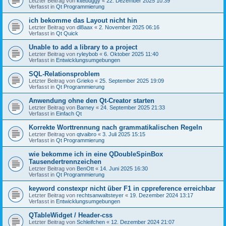
Letzter Beitrag von
kitebuggy
«
22. Dezember 2025 10:39
Verfasst in
Qt Programmierung
ich bekomme das Layout nicht hin
Letzter Beitrag von
dl8aax
«
2. November 2025 06:16
Verfasst in
Qt Quick
Unable to add a library to a project
Letzter Beitrag von
ryleybob
«
6. Oktober 2025 11:40
Verfasst in
Entwicklungsumgebungen
SQL-Relationsproblem
Letzter Beitrag von
Grieko
«
25. September 2025 19:09
Verfasst in
Qt Programmierung
Anwendung ohne den Qt-Creator starten
Letzter Beitrag von
Barney
«
24. September 2025 21:33
Verfasst in
Einfach Qt
Korrekte Worttrennung nach grammatikalischen Regeln
Letzter Beitrag von
qtvaibro
«
3. Juli 2025 15:15
Verfasst in
Qt Programmierung
wie bekomme ich in eine QDoubleSpinBox
Tausendertrennzeichen
Letzter Beitrag von
BenOtt
«
14. Juni 2025 16:30
Verfasst in
Qt Programmierung
keyword constexpr nicht über F1 in cppreference erreichbar
Letzter Beitrag von
rechtsanwaltsteyer
«
19. Dezember 2024 13:17
Verfasst in
Entwicklungsumgebungen
QTableWidget / Header-css
Letzter Beitrag von
Schleifchen
«
12. Dezember 2024 21:07