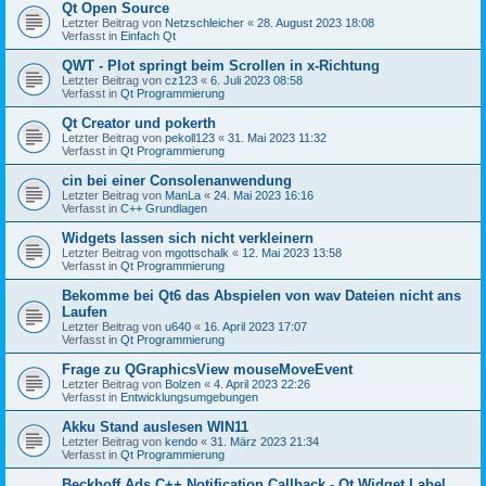
Qt Open Source
Letzter Beitrag von
Netzschleicher
«
28. August 2023 18:08
Verfasst in
Einfach Qt
QWT - Plot springt beim Scrollen in x-Richtung
Letzter Beitrag von
cz123
«
6. Juli 2023 08:58
Verfasst in
Qt Programmierung
Qt Creator und pokerth
Letzter Beitrag von
pekoll123
«
31. Mai 2023 11:32
Verfasst in
Qt Programmierung
cin bei einer Consolenanwendung
Letzter Beitrag von
ManLa
«
24. Mai 2023 16:16
Verfasst in
C++ Grundlagen
Widgets lassen sich nicht verkleinern
Letzter Beitrag von
mgottschalk
«
12. Mai 2023 13:58
Verfasst in
Qt Programmierung
Bekomme bei Qt6 das Abspielen von wav Dateien nicht ans
Laufen
Letzter Beitrag von
u640
«
16. April 2023 17:07
Verfasst in
Qt Programmierung
Frage zu QGraphicsView mouseMoveEvent
Letzter Beitrag von
Bolzen
«
4. April 2023 22:26
Verfasst in
Entwicklungsumgebungen
Akku Stand auslesen WIN11
Letzter Beitrag von
kendo
«
31. März 2023 21:34
Verfasst in
Qt Programmierung
Beckhoff Ads C++ Notification Callback - Qt Widget Label