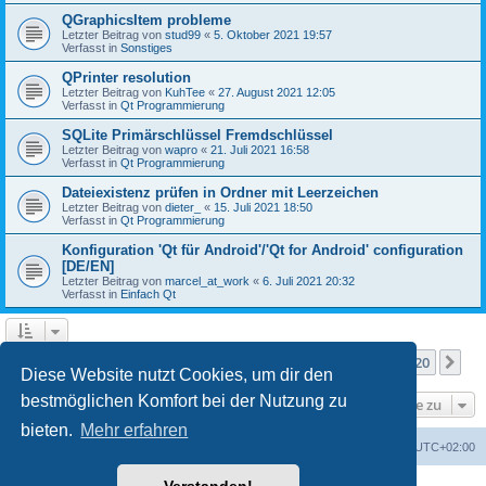
QGraphicsItem probleme
Letzter Beitrag von
stud99
«
5. Oktober 2021 19:57
Verfasst in
Sonstiges
QPrinter resolution
Letzter Beitrag von
KuhTee
«
27. August 2021 12:05
Verfasst in
Qt Programmierung
SQLite Primärschlüssel Fremdschlüssel
Letzter Beitrag von
wapro
«
21. Juli 2021 16:58
Verfasst in
Qt Programmierung
Dateiexistenz prüfen in Ordner mit Leerzeichen
Letzter Beitrag von
dieter_
«
15. Juli 2021 18:50
Verfasst in
Qt Programmierung
Konfiguration 'Qt für Android'/'Qt for Android' configuration
[DE/EN]
Letzter Beitrag von
marcel_at_work
«
6. Juli 2021 20:32
Verfasst in
Einfach Qt
Seite
1
von
20
1
2
3
4
5
20
Nä
Die Suche ergab mehr als 1000 Treffer
…
Diese Website nutzt Cookies, um dir den
bestmöglichen Komfort bei der Nutzung zu
Gehe zu
bieten.
Mehr erfahren
Foren-Übersicht
Alle Zeiten sind
UTC+02:00
Powered by
phpBB
® Forum Software © phpBB Limited