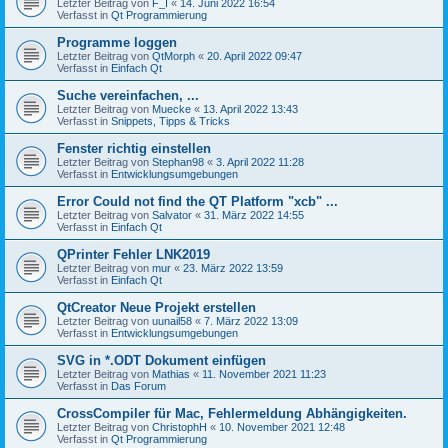
Letzter Beitrag von
F_I
«
14. Juni 2022 16:54
Verfasst in
Qt Programmierung
Programme loggen
Letzter Beitrag von
QtMorph
«
20. April 2022 09:47
Verfasst in
Einfach Qt
Suche vereinfachen, ...
Letzter Beitrag von
Muecke
«
13. April 2022 13:43
Verfasst in
Snippets, Tipps & Tricks
Fenster richtig einstellen
Letzter Beitrag von
Stephan98
«
3. April 2022 11:28
Verfasst in
Entwicklungsumgebungen
Error Could not find the QT Platform "xcb" ...
Letzter Beitrag von
Salvator
«
31. März 2022 14:55
Verfasst in
Einfach Qt
QPrinter Fehler LNK2019
Letzter Beitrag von
mur
«
23. März 2022 13:59
Verfasst in
Einfach Qt
QtCreator Neue Projekt erstellen
Letzter Beitrag von
uunail58
«
7. März 2022 13:09
Verfasst in
Entwicklungsumgebungen
SVG in *.ODT Dokument einfügen
Letzter Beitrag von
Mathias
«
11. November 2021 11:23
Verfasst in
Das Forum
CrossCompiler für Mac, Fehlermeldung Abhängigkeiten.
Letzter Beitrag von
ChristophH
«
10. November 2021 12:48
Verfasst in
Qt Programmierung