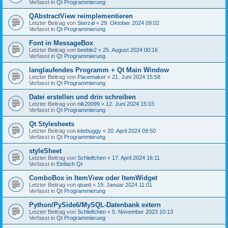
Verfasst in
Qt Programmierung
QAbstractView reimplementieren
Letzter Beitrag von
Sterzal
«
29. Oktober 2024 09:02
Verfasst in
Qt Programmierung
Font in MessageBox
Letzter Beitrag von
beeble2
«
25. August 2024 00:16
Verfasst in
Qt Programmierung
langlaufendes Programm + Qt Main Window
Letzter Beitrag von
Pacemaker
«
21. Juni 2024 15:58
Verfasst in
Qt Programmierung
Datei erstellen und drin schreiben
Letzter Beitrag von
nik20099
«
12. Juni 2024 15:03
Verfasst in
Qt Programmierung
Qt Stylesheets
Letzter Beitrag von
kitebuggy
«
20. April 2024 09:50
Verfasst in
Qt Programmierung
styleSheet
Letzter Beitrag von
Schleifchen
«
17. April 2024 16:11
Verfasst in
Einfach Qt
ComboBox in ItemView oder ItemWidget
Letzter Beitrag von
qtued
«
19. Januar 2024 11:01
Verfasst in
Qt Programmierung
Python/PySide6/MySQL-Datenbank extern
Letzter Beitrag von
Schleifchen
«
5. November 2023 10:13
Verfasst in
Qt Programmierung