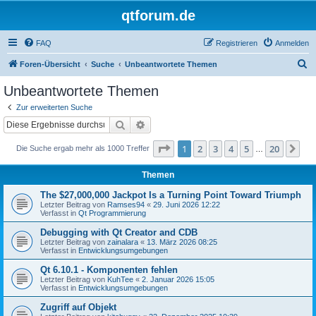
qtforum.de
FAQ
Registrieren
Anmelden
S
Foren-Übersicht
Suche
Unbeantwortete Themen
u
Unbeantwortete Themen
c
Zur erweiterten Suche
h
Suche
Erweiterte Suche
e
Seite
1
von
20
1
2
3
4
5
20
Nä
Die Suche ergab mehr als 1000 Treffer
…
Themen
The $27,000,000 Jackpot Is a Turning Point Toward Triumph
Letzter Beitrag von
Ramses94
«
29. Juni 2026 12:22
Verfasst in
Qt Programmierung
Debugging with Qt Creator and CDB
Letzter Beitrag von
zainalara
«
13. März 2026 08:25
Verfasst in
Entwicklungsumgebungen
Qt 6.10.1 - Komponenten fehlen
Letzter Beitrag von
KuhTee
«
2. Januar 2026 15:05
Verfasst in
Entwicklungsumgebungen
Zugriff auf Objekt