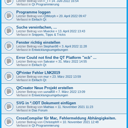
Letzter Beitrag von
F_I
«
14. Juni 2022 16:54
Verfasst in
Qt Programmierung
Programme loggen
Letzter Beitrag von
QtMorph
«
20. April 2022 09:47
Verfasst in
Einfach Qt
Suche vereinfachen, ...
Letzter Beitrag von
Muecke
«
13. April 2022 13:43
Verfasst in
Snippets, Tipps & Tricks
Fenster richtig einstellen
Letzter Beitrag von
Stephan98
«
3. April 2022 11:28
Verfasst in
Entwicklungsumgebungen
Error Could not find the QT Platform "xcb" ...
Letzter Beitrag von
Salvator
«
31. März 2022 14:55
Verfasst in
Einfach Qt
QPrinter Fehler LNK2019
Letzter Beitrag von
mur
«
23. März 2022 13:59
Verfasst in
Einfach Qt
QtCreator Neue Projekt erstellen
Letzter Beitrag von
uunail58
«
7. März 2022 13:09
Verfasst in
Entwicklungsumgebungen
SVG in *.ODT Dokument einfügen
Letzter Beitrag von
Mathias
«
11. November 2021 11:23
Verfasst in
Das Forum
CrossCompiler für Mac, Fehlermeldung Abhängigkeiten.
Letzter Beitrag von
ChristophH
«
10. November 2021 12:48
Verfasst in
Qt Programmierung