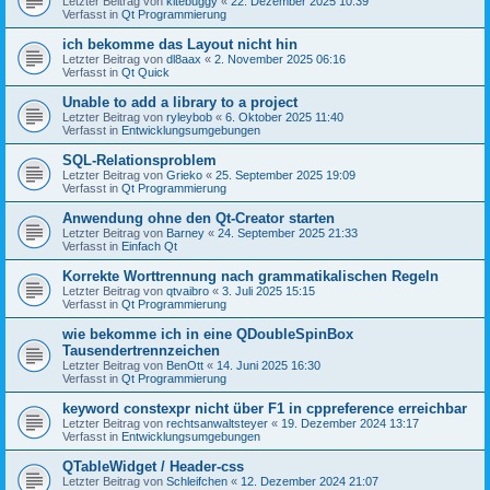
Letzter Beitrag von
kitebuggy
«
22. Dezember 2025 10:39
Verfasst in
Qt Programmierung
ich bekomme das Layout nicht hin
Letzter Beitrag von
dl8aax
«
2. November 2025 06:16
Verfasst in
Qt Quick
Unable to add a library to a project
Letzter Beitrag von
ryleybob
«
6. Oktober 2025 11:40
Verfasst in
Entwicklungsumgebungen
SQL-Relationsproblem
Letzter Beitrag von
Grieko
«
25. September 2025 19:09
Verfasst in
Qt Programmierung
Anwendung ohne den Qt-Creator starten
Letzter Beitrag von
Barney
«
24. September 2025 21:33
Verfasst in
Einfach Qt
Korrekte Worttrennung nach grammatikalischen Regeln
Letzter Beitrag von
qtvaibro
«
3. Juli 2025 15:15
Verfasst in
Qt Programmierung
wie bekomme ich in eine QDoubleSpinBox
Tausendertrennzeichen
Letzter Beitrag von
BenOtt
«
14. Juni 2025 16:30
Verfasst in
Qt Programmierung
keyword constexpr nicht über F1 in cppreference erreichbar
Letzter Beitrag von
rechtsanwaltsteyer
«
19. Dezember 2024 13:17
Verfasst in
Entwicklungsumgebungen
QTableWidget / Header-css
Letzter Beitrag von
Schleifchen
«
12. Dezember 2024 21:07