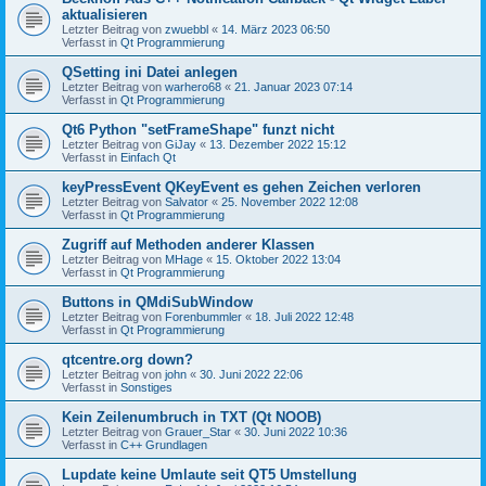
aktualisieren
Letzter Beitrag von
zwuebbl
«
14. März 2023 06:50
Verfasst in
Qt Programmierung
QSetting ini Datei anlegen
Letzter Beitrag von
warhero68
«
21. Januar 2023 07:14
Verfasst in
Qt Programmierung
Qt6 Python "setFrameShape" funzt nicht
Letzter Beitrag von
GiJay
«
13. Dezember 2022 15:12
Verfasst in
Einfach Qt
keyPressEvent QKeyEvent es gehen Zeichen verloren
Letzter Beitrag von
Salvator
«
25. November 2022 12:08
Verfasst in
Qt Programmierung
Zugriff auf Methoden anderer Klassen
Letzter Beitrag von
MHage
«
15. Oktober 2022 13:04
Verfasst in
Qt Programmierung
Buttons in QMdiSubWindow
Letzter Beitrag von
Forenbummler
«
18. Juli 2022 12:48
Verfasst in
Qt Programmierung
qtcentre.org down?
Letzter Beitrag von
john
«
30. Juni 2022 22:06
Verfasst in
Sonstiges
Kein Zeilenumbruch in TXT (Qt NOOB)
Letzter Beitrag von
Grauer_Star
«
30. Juni 2022 10:36
Verfasst in
C++ Grundlagen
Lupdate keine Umlaute seit QT5 Umstellung