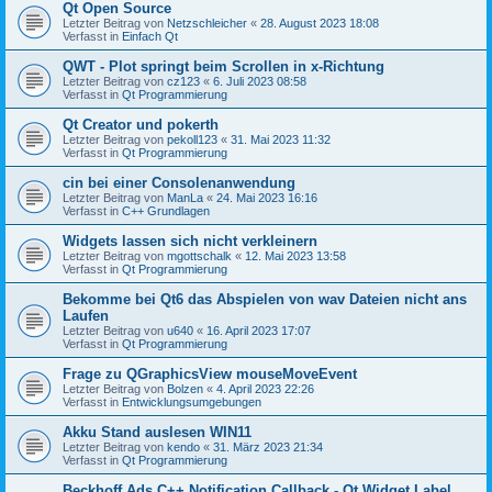
Qt Open Source
Letzter Beitrag von
Netzschleicher
«
28. August 2023 18:08
Verfasst in
Einfach Qt
QWT - Plot springt beim Scrollen in x-Richtung
Letzter Beitrag von
cz123
«
6. Juli 2023 08:58
Verfasst in
Qt Programmierung
Qt Creator und pokerth
Letzter Beitrag von
pekoll123
«
31. Mai 2023 11:32
Verfasst in
Qt Programmierung
cin bei einer Consolenanwendung
Letzter Beitrag von
ManLa
«
24. Mai 2023 16:16
Verfasst in
C++ Grundlagen
Widgets lassen sich nicht verkleinern
Letzter Beitrag von
mgottschalk
«
12. Mai 2023 13:58
Verfasst in
Qt Programmierung
Bekomme bei Qt6 das Abspielen von wav Dateien nicht ans
Laufen
Letzter Beitrag von
u640
«
16. April 2023 17:07
Verfasst in
Qt Programmierung
Frage zu QGraphicsView mouseMoveEvent
Letzter Beitrag von
Bolzen
«
4. April 2023 22:26
Verfasst in
Entwicklungsumgebungen
Akku Stand auslesen WIN11
Letzter Beitrag von
kendo
«
31. März 2023 21:34
Verfasst in
Qt Programmierung
Beckhoff Ads C++ Notification Callback - Qt Widget Label