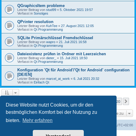
QGraphicsItem probleme
Letzter Beitrag von
stud99
«
5. Oktober 2021 19:57
Verfasst in
Sonstiges
QPrinter resolution
Letzter Beitrag von
KuhTee
«
27. August 2021 12:05
Verfasst in
Qt Programmierung
SQLite Primärschlüssel Fremdschlüssel
Letzter Beitrag von
wapro
«
21. Juli 2021 16:58
Verfasst in
Qt Programmierung
Dateiexistenz prüfen in Ordner mit Leerzeichen
Letzter Beitrag von
dieter_
«
15. Juli 2021 18:50
Verfasst in
Qt Programmierung
Konfiguration 'Qt für Android'/'Qt for Android' configuration
[DE/EN]
Letzter Beitrag von
marcel_at_work
«
6. Juli 2021 20:32
Verfasst in
Einfach Qt
Seite
1
von
20
1
2
3
4
5
20
Nä
Die Suche ergab mehr als 1000 Treffer
…
Diese Website nutzt Cookies, um dir den
bestmöglichen Komfort bei der Nutzung zu
Gehe zu
bieten.
Mehr erfahren
Foren-Übersicht
Alle Zeiten sind
UTC+02:00
Powered by
phpBB
® Forum Software © phpBB Limited