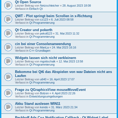
Qt Open Source
Letzter Beitrag von
Netzschleicher
«
28. August 2023 18:08
Verfasst in
Einfach Qt
QWT - Plot springt beim Scrollen in x-Richtung
Letzter Beitrag von
cz123
«
6. Juli 2023 08:58
Verfasst in
Qt Programmierung
Qt Creator und pokerth
Letzter Beitrag von
pekoll123
«
31. Mai 2023 11:32
Verfasst in
Qt Programmierung
cin bei einer Consolenanwendung
Letzter Beitrag von
ManLa
«
24. Mai 2023 16:16
Verfasst in
C++ Grundlagen
Widgets lassen sich nicht verkleinern
Letzter Beitrag von
mgottschalk
«
12. Mai 2023 13:58
Verfasst in
Qt Programmierung
Bekomme bei Qt6 das Abspielen von wav Dateien nicht ans
Laufen
Letzter Beitrag von
u640
«
16. April 2023 17:07
Verfasst in
Qt Programmierung
Frage zu QGraphicsView mouseMoveEvent
Letzter Beitrag von
Bolzen
«
4. April 2023 22:26
Verfasst in
Entwicklungsumgebungen
Akku Stand auslesen WIN11
Letzter Beitrag von
kendo
«
31. März 2023 21:34
Verfasst in
Qt Programmierung
Beckhoff Ads C++ Notification Callback - Qt Widget Label