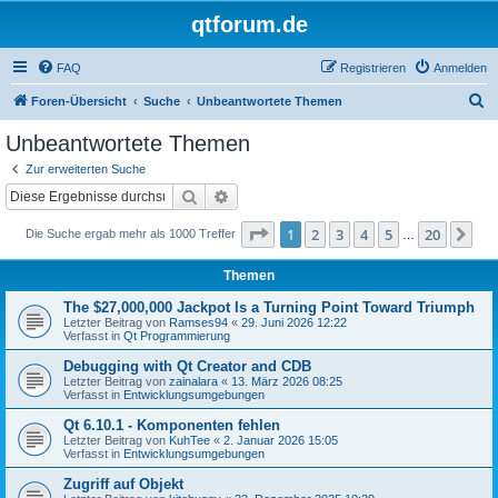
qtforum.de
FAQ
Registrieren
Anmelden
S
Foren-Übersicht
Suche
Unbeantwortete Themen
u
Unbeantwortete Themen
c
Zur erweiterten Suche
h
Suche
Erweiterte Suche
e
Seite
1
von
20
1
2
3
4
5
20
Nä
Die Suche ergab mehr als 1000 Treffer
…
Themen
The $27,000,000 Jackpot Is a Turning Point Toward Triumph
Letzter Beitrag von
Ramses94
«
29. Juni 2026 12:22
Verfasst in
Qt Programmierung
Debugging with Qt Creator and CDB
Letzter Beitrag von
zainalara
«
13. März 2026 08:25
Verfasst in
Entwicklungsumgebungen
Qt 6.10.1 - Komponenten fehlen
Letzter Beitrag von
KuhTee
«
2. Januar 2026 15:05
Verfasst in
Entwicklungsumgebungen
Zugriff auf Objekt