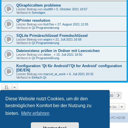
QGraphicsItem probleme
Letzter Beitrag von
stud99
«
5. Oktober 2021 19:57
Verfasst in
Sonstiges
QPrinter resolution
Letzter Beitrag von
KuhTee
«
27. August 2021 12:05
Verfasst in
Qt Programmierung
SQLite Primärschlüssel Fremdschlüssel
Letzter Beitrag von
wapro
«
21. Juli 2021 16:58
Verfasst in
Qt Programmierung
Dateiexistenz prüfen in Ordner mit Leerzeichen
Letzter Beitrag von
dieter_
«
15. Juli 2021 18:50
Verfasst in
Qt Programmierung
Konfiguration 'Qt für Android'/'Qt for Android' configuration
[DE/EN]
Letzter Beitrag von
marcel_at_work
«
6. Juli 2021 20:32
Verfasst in
Einfach Qt
Seite
1
von
20
1
2
3
4
5
20
Nä
Die Suche ergab mehr als 1000 Treffer
…
Diese Website nutzt Cookies, um dir den
bestmöglichen Komfort bei der Nutzung zu
Gehe zu
bieten.
Mehr erfahren
Foren-Übersicht
Alle Zeiten sind
UTC+02:00
Powered by
phpBB
® Forum Software © phpBB Limited