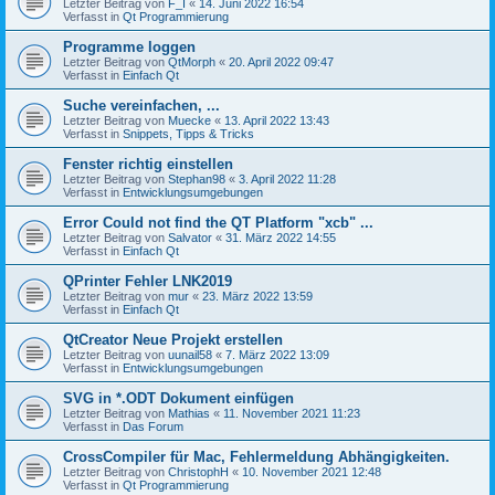
Letzter Beitrag von
F_I
«
14. Juni 2022 16:54
Verfasst in
Qt Programmierung
Programme loggen
Letzter Beitrag von
QtMorph
«
20. April 2022 09:47
Verfasst in
Einfach Qt
Suche vereinfachen, ...
Letzter Beitrag von
Muecke
«
13. April 2022 13:43
Verfasst in
Snippets, Tipps & Tricks
Fenster richtig einstellen
Letzter Beitrag von
Stephan98
«
3. April 2022 11:28
Verfasst in
Entwicklungsumgebungen
Error Could not find the QT Platform "xcb" ...
Letzter Beitrag von
Salvator
«
31. März 2022 14:55
Verfasst in
Einfach Qt
QPrinter Fehler LNK2019
Letzter Beitrag von
mur
«
23. März 2022 13:59
Verfasst in
Einfach Qt
QtCreator Neue Projekt erstellen
Letzter Beitrag von
uunail58
«
7. März 2022 13:09
Verfasst in
Entwicklungsumgebungen
SVG in *.ODT Dokument einfügen
Letzter Beitrag von
Mathias
«
11. November 2021 11:23
Verfasst in
Das Forum
CrossCompiler für Mac, Fehlermeldung Abhängigkeiten.
Letzter Beitrag von
ChristophH
«
10. November 2021 12:48
Verfasst in
Qt Programmierung