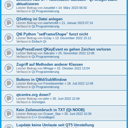
aktualisieren
Letzter Beitrag von
zwuebbl
«
14. März 2023 06:50
Verfasst in
Qt Programmierung
QSetting ini Datei anlegen
Letzter Beitrag von
warhero68
«
21. Januar 2023 07:14
Verfasst in
Qt Programmierung
Qt6 Python "setFrameShape" funzt nicht
Letzter Beitrag von
GiJay
«
13. Dezember 2022 15:12
Verfasst in
Einfach Qt
keyPressEvent QKeyEvent es gehen Zeichen verloren
Letzter Beitrag von
Salvator
«
25. November 2022 12:08
Verfasst in
Qt Programmierung
Zugriff auf Methoden anderer Klassen
Letzter Beitrag von
MHage
«
15. Oktober 2022 13:04
Verfasst in
Qt Programmierung
Buttons in QMdiSubWindow
Letzter Beitrag von
Forenbummler
«
18. Juli 2022 12:48
Verfasst in
Qt Programmierung
qtcentre.org down?
Letzter Beitrag von
john
«
30. Juni 2022 22:06
Verfasst in
Sonstiges
Kein Zeilenumbruch in TXT (Qt NOOB)
Letzter Beitrag von
Grauer_Star
«
30. Juni 2022 10:36
Verfasst in
C++ Grundlagen
Lupdate keine Umlaute seit QT5 Umstellung