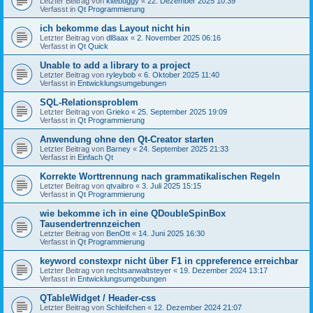
Letzter Beitrag von
kitebuggy
«
22. Dezember 2025 10:39
Verfasst in
Qt Programmierung
ich bekomme das Layout nicht hin
Letzter Beitrag von
dl8aax
«
2. November 2025 06:16
Verfasst in
Qt Quick
Unable to add a library to a project
Letzter Beitrag von
ryleybob
«
6. Oktober 2025 11:40
Verfasst in
Entwicklungsumgebungen
SQL-Relationsproblem
Letzter Beitrag von
Grieko
«
25. September 2025 19:09
Verfasst in
Qt Programmierung
Anwendung ohne den Qt-Creator starten
Letzter Beitrag von
Barney
«
24. September 2025 21:33
Verfasst in
Einfach Qt
Korrekte Worttrennung nach grammatikalischen Regeln
Letzter Beitrag von
qtvaibro
«
3. Juli 2025 15:15
Verfasst in
Qt Programmierung
wie bekomme ich in eine QDoubleSpinBox
Tausendertrennzeichen
Letzter Beitrag von
BenOtt
«
14. Juni 2025 16:30
Verfasst in
Qt Programmierung
keyword constexpr nicht über F1 in cppreference erreichbar
Letzter Beitrag von
rechtsanwaltsteyer
«
19. Dezember 2024 13:17
Verfasst in
Entwicklungsumgebungen
QTableWidget / Header-css
Letzter Beitrag von
Schleifchen
«
12. Dezember 2024 21:07