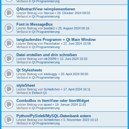
Verfasst in
Qt Programmierung
QAbstractView reimplementieren
Letzter Beitrag von
Sterzal
«
29. Oktober 2024 09:02
Verfasst in
Qt Programmierung
Font in MessageBox
Letzter Beitrag von
beeble2
«
25. August 2024 00:16
Verfasst in
Qt Programmierung
langlaufendes Programm + Qt Main Window
Letzter Beitrag von
Pacemaker
«
21. Juni 2024 15:58
Verfasst in
Qt Programmierung
Datei erstellen und drin schreiben
Letzter Beitrag von
nik20099
«
12. Juni 2024 15:03
Verfasst in
Qt Programmierung
Qt Stylesheets
Letzter Beitrag von
kitebuggy
«
20. April 2024 09:50
Verfasst in
Qt Programmierung
styleSheet
Letzter Beitrag von
Schleifchen
«
17. April 2024 16:11
Verfasst in
Einfach Qt
ComboBox in ItemView oder ItemWidget
Letzter Beitrag von
qtued
«
19. Januar 2024 11:01
Verfasst in
Qt Programmierung
Python/PySide6/MySQL-Datenbank extern
Letzter Beitrag von
Schleifchen
«
5. November 2023 10:13
Verfasst in
Qt Programmierung