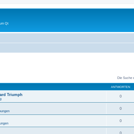
 um Qt
Die Suche 
ANTWORTEN
ward Triumph
0
g
0
bungen
0
ungen
0