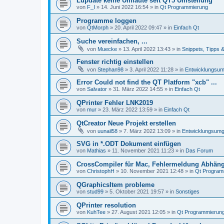
Lupdate keine Umlaute seit QT5 Umstellung
von
F_I
»
14. Juni 2022 16:54
» in
Qt Programmierung
Programme loggen
von
QtMorph
»
20. April 2022 09:47
» in
Einfach Qt
Suche vereinfachen, ...
von
Muecke
»
13. April 2022 13:43
» in
Snippets, Tipps 
Fenster richtig einstellen
von
Stephan98
»
3. April 2022 11:28
» in
Entwicklungsu
Error Could not find the QT Platform "xcb" ...
von
Salvator
»
31. März 2022 14:55
» in
Einfach Qt
QPrinter Fehler LNK2019
von
mur
»
23. März 2022 13:59
» in
Einfach Qt
QtCreator Neue Projekt erstellen
von
uunail58
»
7. März 2022 13:09
» in
Entwicklungsum
SVG in *.ODT Dokument einfügen
von
Mathias
»
11. November 2021 11:23
» in
Das Forum
CrossCompiler für Mac, Fehlermeldung Abhäng
von
ChristophH
»
10. November 2021 12:48
» in
Qt Program
QGraphicsItem probleme
von
stud99
»
5. Oktober 2021 19:57
» in
Sonstiges
QPrinter resolution
von
KuhTee
»
27. August 2021 12:05
» in
Qt Programmierun