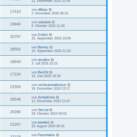
22. Dezember 2025 10:39
von
dl8aax
17410
2. November 2025 06:16
von
ryleybob
19940
6. Oktober 2025 11:40
von
Grieko
20797
25. September 2025 19:09
von
Barney
28502
24. September 2025 21:33
von
qtvaibro
18640
3. Juli 2025 15:15
von
BenOtt
17234
14. Juni 2025 16:30
von
rechtsanwaltsteyer
22393
19. Dezember 2024 13:17
von
Schleifchen
28548
12. Dezember 2024 21:07
von
Sterzal
20266
29. Oktober 2024 09:02
von
beeble2
22267
25. August 2024 00:16
von
Pacemaker