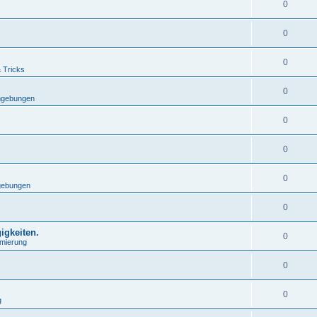
0
0
0
& Tricks
0
mgebungen
0
0
0
gebungen
0
igkeiten.
0
mierung
0
0
g