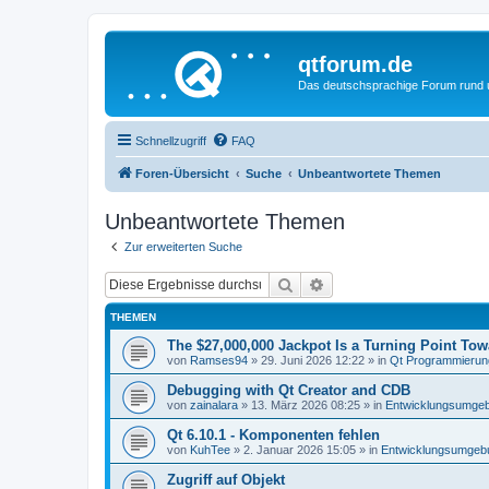
qtforum.de
Das deutschsprachige Forum rund
Schnellzugriff
FAQ
Foren-Übersicht
Suche
Unbeantwortete Themen
Unbeantwortete Themen
Zur erweiterten Suche
Suche
Erweiterte Suche
THEMEN
The $27,000,000 Jackpot Is a Turning Point To
von
Ramses94
»
29. Juni 2026 12:22
» in
Qt Programmierun
Debugging with Qt Creator and CDB
von
zainalara
»
13. März 2026 08:25
» in
Entwicklungsumge
Qt 6.10.1 - Komponenten fehlen
von
KuhTee
»
2. Januar 2026 15:05
» in
Entwicklungsumgeb
Zugriff auf Objekt