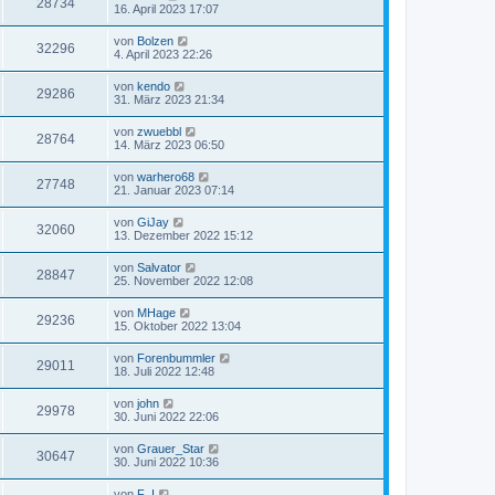
28734
16. April 2023 17:07
von
Bolzen
32296
4. April 2023 22:26
von
kendo
29286
31. März 2023 21:34
von
zwuebbl
28764
14. März 2023 06:50
von
warhero68
27748
21. Januar 2023 07:14
von
GiJay
32060
13. Dezember 2022 15:12
von
Salvator
28847
25. November 2022 12:08
von
MHage
29236
15. Oktober 2022 13:04
von
Forenbummler
29011
18. Juli 2022 12:48
von
john
29978
30. Juni 2022 22:06
von
Grauer_Star
30647
30. Juni 2022 10:36
von
F_I