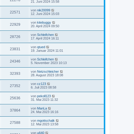
22278
21. Juni 2024 15:58
von
nik20099
22571
12. Juni 2024 15:03
von
kitebuggy
22929
20. April 2024 09:50
von
Schleifchen
28726
17. April 2024 16:11
von
qtued
23831
19. Januar 2024 11:01
von
Schleifchen
24346
5. November 2023 10:13
von
Netzschleicher
32393
28. August 2023 18:08
von
cz123
27352
6. Juli 2023 08:58
von
pekoll123
25636
31. Mai 2023 11:32
von
ManLa
37864
24. Mai 2023 16:16
von
mgottschalk
27588
12. Mai 2023 13:58
von
u640