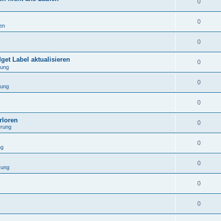
0
0
en
0
get Label aktualisieren
0
rung
0
rung
0
rloren
0
erung
0
ng
0
rung
0
0