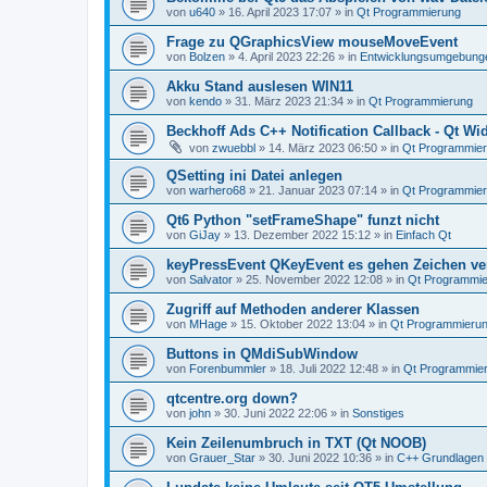
von
u640
»
16. April 2023 17:07
» in
Qt Programmierung
Frage zu QGraphicsView mouseMoveEvent
von
Bolzen
»
4. April 2023 22:26
» in
Entwicklungsumgebung
Akku Stand auslesen WIN11
von
kendo
»
31. März 2023 21:34
» in
Qt Programmierung
Beckhoff Ads C++ Notification Callback - Qt Wid
von
zwuebbl
»
14. März 2023 06:50
» in
Qt Programmie
QSetting ini Datei anlegen
von
warhero68
»
21. Januar 2023 07:14
» in
Qt Programmie
Qt6 Python "setFrameShape" funzt nicht
von
GiJay
»
13. Dezember 2022 15:12
» in
Einfach Qt
keyPressEvent QKeyEvent es gehen Zeichen ve
von
Salvator
»
25. November 2022 12:08
» in
Qt Programmi
Zugriff auf Methoden anderer Klassen
von
MHage
»
15. Oktober 2022 13:04
» in
Qt Programmieru
Buttons in QMdiSubWindow
von
Forenbummler
»
18. Juli 2022 12:48
» in
Qt Programmie
qtcentre.org down?
von
john
»
30. Juni 2022 22:06
» in
Sonstiges
Kein Zeilenumbruch in TXT (Qt NOOB)
von
Grauer_Star
»
30. Juni 2022 10:36
» in
C++ Grundlagen