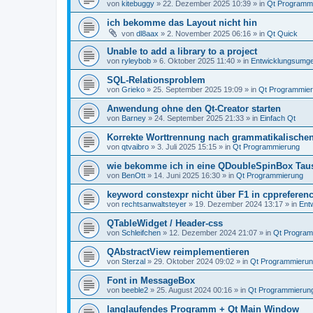
von
kitebuggy
»
22. Dezember 2025 10:39
» in
Qt Programm
ich bekomme das Layout nicht hin
von
dl8aax
»
2. November 2025 06:16
» in
Qt Quick
Unable to add a library to a project
von
ryleybob
»
6. Oktober 2025 11:40
» in
Entwicklungsumg
SQL-Relationsproblem
von
Grieko
»
25. September 2025 19:09
» in
Qt Programmie
Anwendung ohne den Qt-Creator starten
von
Barney
»
24. September 2025 21:33
» in
Einfach Qt
Korrekte Worttrennung nach grammatikalische
von
qtvaibro
»
3. Juli 2025 15:15
» in
Qt Programmierung
wie bekomme ich in eine QDoubleSpinBox Tau
von
BenOtt
»
14. Juni 2025 16:30
» in
Qt Programmierung
keyword constexpr nicht über F1 in cppreferenc
von
rechtsanwaltsteyer
»
19. Dezember 2024 13:17
» in
Ent
QTableWidget / Header-css
von
Schleifchen
»
12. Dezember 2024 21:07
» in
Qt Program
QAbstractView reimplementieren
von
Sterzal
»
29. Oktober 2024 09:02
» in
Qt Programmieru
Font in MessageBox
von
beeble2
»
25. August 2024 00:16
» in
Qt Programmierun
langlaufendes Programm + Qt Main Window