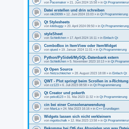
von
Pacemaker
»
21. Juni 2024 15:58
» in
Qt Programmieru
Datei erstellen und drin schreiben
von
nik20099
»
12. Juni 2024 15:03
» in
Qt Programmierung
Qt Stylesheets
von
kitebuggy
»
20. April 2024 09:50
» in
Qt Programmierung
styleSheet
von
Schleifchen
»
17. April 2024 16:11
» in
Einfach Qt
ComboBox in ItemView oder ItemWidget
von
qtued
»
19. Januar 2024 11:01
» in
Qt Programmierung
Python/PySide6/MySQL-Datenbank extern
von
Schleifchen
»
5. November 2023 10:13
» in
Qt Programm
Qt Open Source
von
Netzschleicher
»
28. August 2023 18:08
» in
Einfach Qt
QWT - Plot springt beim Scrollen in x-Richtung
von
cz123
»
6. Juli 2023 08:58
» in
Qt Programmierung
Qt Creator und pokerth
von
pekoll123
»
31. Mai 2023 11:32
» in
Qt Programmierung
cin bei einer Consolenanwendung
von
ManLa
»
24. Mai 2023 16:16
» in
C++ Grundlagen
Widgets lassen sich nicht verkleinern
von
mgottschalk
»
12. Mai 2023 13:58
» in
Qt Programmieru
Bekomme bei Qt6 das Abspielen von wav Dateie