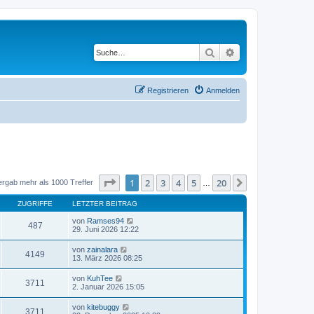
Suche
Erweiterte Suche
Registrieren
Anmelden
Seite
1
von
20
1
2
3
4
5
20
Nächste
ergab mehr als 1000 Treffer
…
ZUGRIFFE
LETZTER BEITRAG
von
Ramses94
487
29. Juni 2026 12:22
von
zainalara
4149
13. März 2026 08:25
von
KuhTee
3711
2. Januar 2026 15:05
von
kitebuggy
3711