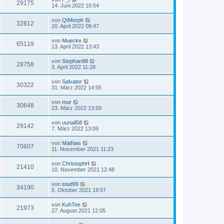
29175
14. Juni 2022 16:54
von
QtMorph
32812
20. April 2022 09:47
von
Muecke
65119
13. April 2022 13:43
von
Stephan98
28758
3. April 2022 11:28
von
Salvator
30322
31. März 2022 14:55
von
mur
30648
23. März 2022 13:59
von
uunail58
29142
7. März 2022 13:09
von
Mathias
70607
11. November 2021 11:23
von
ChristophH
21410
10. November 2021 12:48
von
stud99
34190
5. Oktober 2021 19:57
von
KuhTee
21973
27. August 2021 12:05