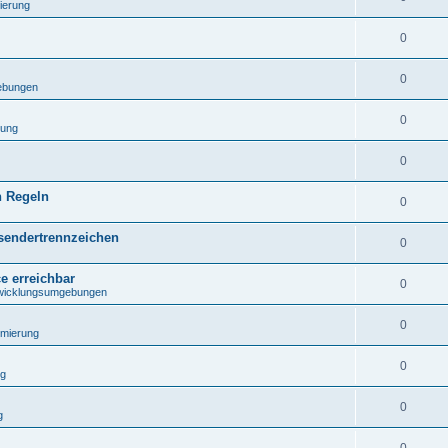
ierung
0
0
ebungen
0
rung
0
n Regeln
0
sendertrennzeichen
0
e erreichbar
0
wicklungsumgebungen
0
mierung
0
ng
0
g