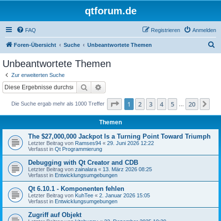
qtforum.de
FAQ
Registrieren
Anmelden
S
Foren-Übersicht
Suche
Unbeantwortete Themen
u
Unbeantwortete Themen
c
Zur erweiterten Suche
h
Suche
Erweiterte Suche
e
Seite
1
von
20
1
2
3
4
5
20
Nä
Die Suche ergab mehr als 1000 Treffer
…
Themen
The $27,000,000 Jackpot Is a Turning Point Toward Triumph
Letzter Beitrag von
Ramses94
«
29. Juni 2026 12:22
Verfasst in
Qt Programmierung
Debugging with Qt Creator and CDB
Letzter Beitrag von
zainalara
«
13. März 2026 08:25
Verfasst in
Entwicklungsumgebungen
Qt 6.10.1 - Komponenten fehlen
Letzter Beitrag von
KuhTee
«
2. Januar 2026 15:05
Verfasst in
Entwicklungsumgebungen
Zugriff auf Objekt