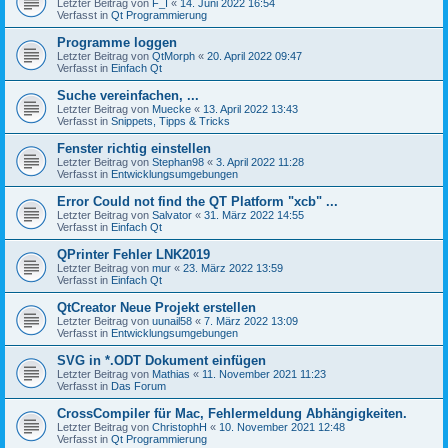
Letzter Beitrag von
F_I
«
14. Juni 2022 16:54
Verfasst in
Qt Programmierung
Programme loggen
Letzter Beitrag von
QtMorph
«
20. April 2022 09:47
Verfasst in
Einfach Qt
Suche vereinfachen, ...
Letzter Beitrag von
Muecke
«
13. April 2022 13:43
Verfasst in
Snippets, Tipps & Tricks
Fenster richtig einstellen
Letzter Beitrag von
Stephan98
«
3. April 2022 11:28
Verfasst in
Entwicklungsumgebungen
Error Could not find the QT Platform "xcb" ...
Letzter Beitrag von
Salvator
«
31. März 2022 14:55
Verfasst in
Einfach Qt
QPrinter Fehler LNK2019
Letzter Beitrag von
mur
«
23. März 2022 13:59
Verfasst in
Einfach Qt
QtCreator Neue Projekt erstellen
Letzter Beitrag von
uunail58
«
7. März 2022 13:09
Verfasst in
Entwicklungsumgebungen
SVG in *.ODT Dokument einfügen
Letzter Beitrag von
Mathias
«
11. November 2021 11:23
Verfasst in
Das Forum
CrossCompiler für Mac, Fehlermeldung Abhängigkeiten.
Letzter Beitrag von
ChristophH
«
10. November 2021 12:48
Verfasst in
Qt Programmierung