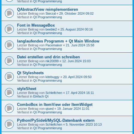
Verfasst in
Qt Programmierung
QAbstractView reimplementieren
Letzter Beitrag von
Sterzal
«
29. Oktober 2024 09:02
Verfasst in
Qt Programmierung
Font in MessageBox
Letzter Beitrag von
beeble2
«
25. August 2024 00:16
Verfasst in
Qt Programmierung
langlaufendes Programm + Qt Main Window
Letzter Beitrag von
Pacemaker
«
21. Juni 2024 15:58
Verfasst in
Qt Programmierung
Datei erstellen und drin schreiben
Letzter Beitrag von
nik20099
«
12. Juni 2024 15:03
Verfasst in
Qt Programmierung
Qt Stylesheets
Letzter Beitrag von
kitebuggy
«
20. April 2024 09:50
Verfasst in
Qt Programmierung
styleSheet
Letzter Beitrag von
Schleifchen
«
17. April 2024 16:11
Verfasst in
Einfach Qt
ComboBox in ItemView oder ItemWidget
Letzter Beitrag von
qtued
«
19. Januar 2024 11:01
Verfasst in
Qt Programmierung
Python/PySide6/MySQL-Datenbank extern
Letzter Beitrag von
Schleifchen
«
5. November 2023 10:13
Verfasst in
Qt Programmierung