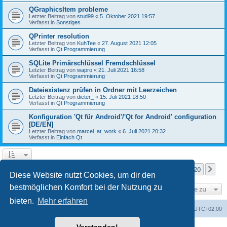
QGraphicsItem probleme
Letzter Beitrag von
stud99
«
5. Oktober 2021 19:57
Verfasst in
Sonstiges
QPrinter resolution
Letzter Beitrag von
KuhTee
«
27. August 2021 12:05
Verfasst in
Qt Programmierung
SQLite Primärschlüssel Fremdschlüssel
Letzter Beitrag von
wapro
«
21. Juli 2021 16:58
Verfasst in
Qt Programmierung
Dateiexistenz prüfen in Ordner mit Leerzeichen
Letzter Beitrag von
dieter_
«
15. Juli 2021 18:50
Verfasst in
Qt Programmierung
Konfiguration 'Qt für Android'/'Qt for Android' configuration
[DE/EN]
Letzter Beitrag von
marcel_at_work
«
6. Juli 2021 20:32
Verfasst in
Einfach Qt
Seite
1
von
20
1
2
3
4
5
20
Nä
Die Suche ergab mehr als 1000 Treffer
…
Diese Website nutzt Cookies, um dir den
bestmöglichen Komfort bei der Nutzung zu
Gehe zu
bieten.
Mehr erfahren
Foren-Übersicht
Alle Zeiten sind
UTC+02:00
Powered by
phpBB
® Forum Software © phpBB Limited