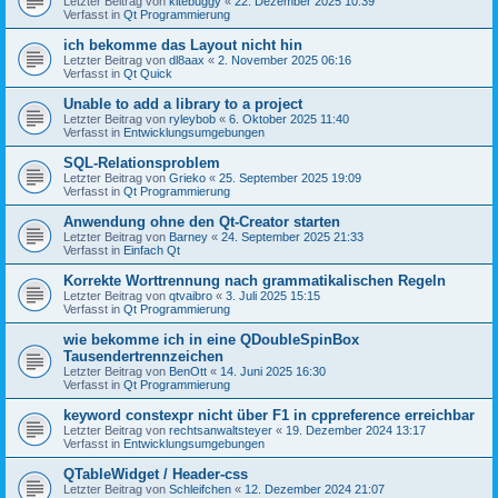
Letzter Beitrag von
kitebuggy
«
22. Dezember 2025 10:39
Verfasst in
Qt Programmierung
ich bekomme das Layout nicht hin
Letzter Beitrag von
dl8aax
«
2. November 2025 06:16
Verfasst in
Qt Quick
Unable to add a library to a project
Letzter Beitrag von
ryleybob
«
6. Oktober 2025 11:40
Verfasst in
Entwicklungsumgebungen
SQL-Relationsproblem
Letzter Beitrag von
Grieko
«
25. September 2025 19:09
Verfasst in
Qt Programmierung
Anwendung ohne den Qt-Creator starten
Letzter Beitrag von
Barney
«
24. September 2025 21:33
Verfasst in
Einfach Qt
Korrekte Worttrennung nach grammatikalischen Regeln
Letzter Beitrag von
qtvaibro
«
3. Juli 2025 15:15
Verfasst in
Qt Programmierung
wie bekomme ich in eine QDoubleSpinBox
Tausendertrennzeichen
Letzter Beitrag von
BenOtt
«
14. Juni 2025 16:30
Verfasst in
Qt Programmierung
keyword constexpr nicht über F1 in cppreference erreichbar
Letzter Beitrag von
rechtsanwaltsteyer
«
19. Dezember 2024 13:17
Verfasst in
Entwicklungsumgebungen
QTableWidget / Header-css
Letzter Beitrag von
Schleifchen
«
12. Dezember 2024 21:07