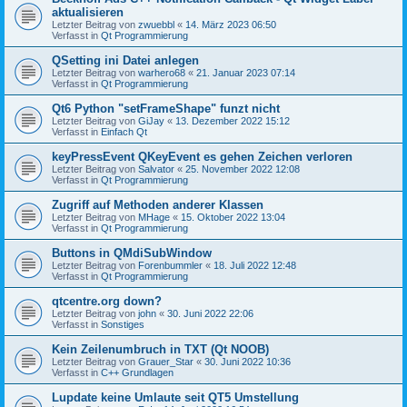
aktualisieren
Letzter Beitrag von
zwuebbl
«
14. März 2023 06:50
Verfasst in
Qt Programmierung
QSetting ini Datei anlegen
Letzter Beitrag von
warhero68
«
21. Januar 2023 07:14
Verfasst in
Qt Programmierung
Qt6 Python "setFrameShape" funzt nicht
Letzter Beitrag von
GiJay
«
13. Dezember 2022 15:12
Verfasst in
Einfach Qt
keyPressEvent QKeyEvent es gehen Zeichen verloren
Letzter Beitrag von
Salvator
«
25. November 2022 12:08
Verfasst in
Qt Programmierung
Zugriff auf Methoden anderer Klassen
Letzter Beitrag von
MHage
«
15. Oktober 2022 13:04
Verfasst in
Qt Programmierung
Buttons in QMdiSubWindow
Letzter Beitrag von
Forenbummler
«
18. Juli 2022 12:48
Verfasst in
Qt Programmierung
qtcentre.org down?
Letzter Beitrag von
john
«
30. Juni 2022 22:06
Verfasst in
Sonstiges
Kein Zeilenumbruch in TXT (Qt NOOB)
Letzter Beitrag von
Grauer_Star
«
30. Juni 2022 10:36
Verfasst in
C++ Grundlagen
Lupdate keine Umlaute seit QT5 Umstellung