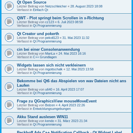
Qt Open Source
Letzter Beitrag von
Netzschleicher
«
28. August 2023 18:08
Verfasst in
Einfach Qt
QWT - Plot springt beim Scrollen in x-Richtung
Letzter Beitrag von
cz123
«
6. Juli 2023 08:58
Verfasst in
Qt Programmierung
Qt Creator und pokerth
Letzter Beitrag von
pekoll123
«
31. Mai 2023 11:32
Verfasst in
Qt Programmierung
cin bei einer Consolenanwendung
Letzter Beitrag von
ManLa
«
24. Mai 2023 16:16
Verfasst in
C++ Grundlagen
Widgets lassen sich nicht verkleinern
Letzter Beitrag von
mgottschalk
«
12. Mai 2023 13:58
Verfasst in
Qt Programmierung
Bekomme bei Qt6 das Abspielen von wav Dateien nicht ans
Laufen
Letzter Beitrag von
u640
«
16. April 2023 17:07
Verfasst in
Qt Programmierung
Frage zu QGraphicsView mouseMoveEvent
Letzter Beitrag von
Bolzen
«
4. April 2023 22:26
Verfasst in
Entwicklungsumgebungen
Akku Stand auslesen WIN11
Letzter Beitrag von
kendo
«
31. März 2023 21:34
Verfasst in
Qt Programmierung
Beckhoff Ads C++ Notification Callback - Qt Widget Label