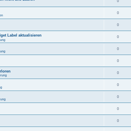
0
0
en
0
get Label aktualisieren
0
rung
0
rung
0
rloren
0
erung
0
ng
0
rung
0
0