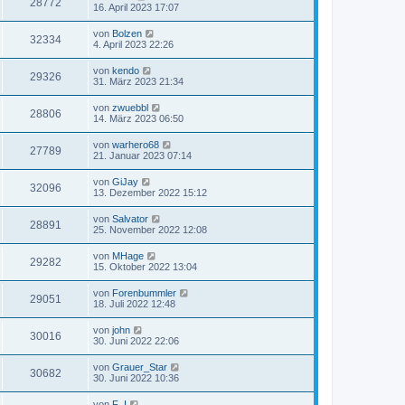
28772
16. April 2023 17:07
von
Bolzen
32334
4. April 2023 22:26
von
kendo
29326
31. März 2023 21:34
von
zwuebbl
28806
14. März 2023 06:50
von
warhero68
27789
21. Januar 2023 07:14
von
GiJay
32096
13. Dezember 2022 15:12
von
Salvator
28891
25. November 2022 12:08
von
MHage
29282
15. Oktober 2022 13:04
von
Forenbummler
29051
18. Juli 2022 12:48
von
john
30016
30. Juni 2022 22:06
von
Grauer_Star
30682
30. Juni 2022 10:36
von
F_I