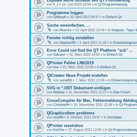
Lupdate keine Umlaute seit QT5 Umstellung
von
F_I
»
14. Juni 2022 16:54
» in
Qt Programmierung
Programme loggen
von
QtMorph
»
20. April 2022 09:47
» in
Einfach Qt
Suche vereinfachen, ...
von
Muecke
»
13. April 2022 13:43
» in
Snippets, Tipps 
Fenster richtig einstellen
von
Stephan98
»
3. April 2022 11:28
» in
Entwicklungsu
Error Could not find the QT Platform "xcb" ...
von
Salvator
»
31. März 2022 14:55
» in
Einfach Qt
QPrinter Fehler LNK2019
von
mur
»
23. März 2022 13:59
» in
Einfach Qt
QtCreator Neue Projekt erstellen
von
uunail58
»
7. März 2022 13:09
» in
Entwicklungsum
SVG in *.ODT Dokument einfügen
von
Mathias
»
11. November 2021 11:23
» in
Das Forum
CrossCompiler für Mac, Fehlermeldung Abhäng
von
ChristophH
»
10. November 2021 12:48
» in
Qt Program
QGraphicsItem probleme
von
stud99
»
5. Oktober 2021 19:57
» in
Sonstiges
QPrinter resolution
von
KuhTee
»
27. August 2021 12:05
» in
Qt Programmierun