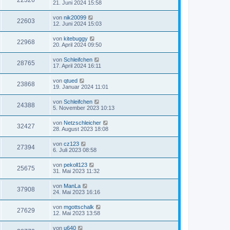
22326
21. Juni 2024 15:58
von
nik20099
22603
12. Juni 2024 15:03
von
kitebuggy
22968
20. April 2024 09:50
von
Schleifchen
28765
17. April 2024 16:11
von
qtued
23868
19. Januar 2024 11:01
von
Schleifchen
24388
5. November 2023 10:13
von
Netzschleicher
32427
28. August 2023 18:08
von
cz123
27394
6. Juli 2023 08:58
von
pekoll123
25675
31. Mai 2023 11:32
von
ManLa
37908
24. Mai 2023 16:16
von
mgottschalk
27629
12. Mai 2023 13:58
von
u640