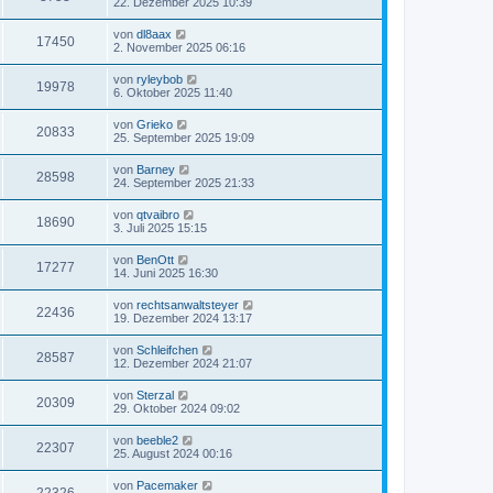
22. Dezember 2025 10:39
von
dl8aax
17450
2. November 2025 06:16
von
ryleybob
19978
6. Oktober 2025 11:40
von
Grieko
20833
25. September 2025 19:09
von
Barney
28598
24. September 2025 21:33
von
qtvaibro
18690
3. Juli 2025 15:15
von
BenOtt
17277
14. Juni 2025 16:30
von
rechtsanwaltsteyer
22436
19. Dezember 2024 13:17
von
Schleifchen
28587
12. Dezember 2024 21:07
von
Sterzal
20309
29. Oktober 2024 09:02
von
beeble2
22307
25. August 2024 00:16
von
Pacemaker