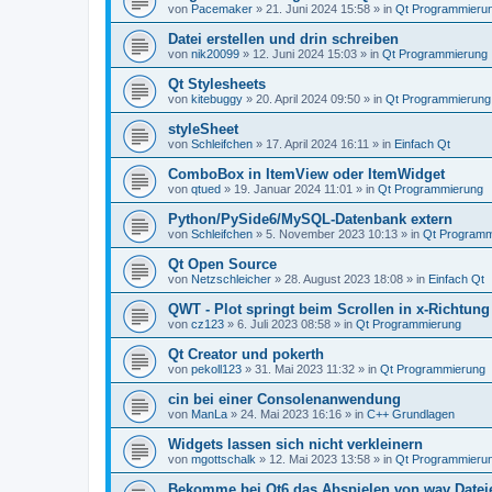
von
Pacemaker
»
21. Juni 2024 15:58
» in
Qt Programmieru
Datei erstellen und drin schreiben
von
nik20099
»
12. Juni 2024 15:03
» in
Qt Programmierung
Qt Stylesheets
von
kitebuggy
»
20. April 2024 09:50
» in
Qt Programmierung
styleSheet
von
Schleifchen
»
17. April 2024 16:11
» in
Einfach Qt
ComboBox in ItemView oder ItemWidget
von
qtued
»
19. Januar 2024 11:01
» in
Qt Programmierung
Python/PySide6/MySQL-Datenbank extern
von
Schleifchen
»
5. November 2023 10:13
» in
Qt Programm
Qt Open Source
von
Netzschleicher
»
28. August 2023 18:08
» in
Einfach Qt
QWT - Plot springt beim Scrollen in x-Richtung
von
cz123
»
6. Juli 2023 08:58
» in
Qt Programmierung
Qt Creator und pokerth
von
pekoll123
»
31. Mai 2023 11:32
» in
Qt Programmierung
cin bei einer Consolenanwendung
von
ManLa
»
24. Mai 2023 16:16
» in
C++ Grundlagen
Widgets lassen sich nicht verkleinern
von
mgottschalk
»
12. Mai 2023 13:58
» in
Qt Programmieru
Bekomme bei Qt6 das Abspielen von wav Dateie