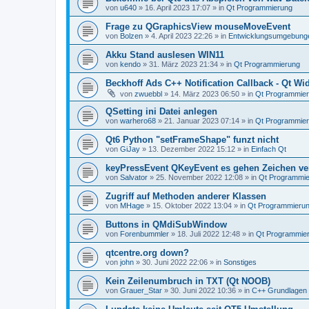
von
u640
»
16. April 2023 17:07
» in
Qt Programmierung
Frage zu QGraphicsView mouseMoveEvent
von
Bolzen
»
4. April 2023 22:26
» in
Entwicklungsumgebung
Akku Stand auslesen WIN11
von
kendo
»
31. März 2023 21:34
» in
Qt Programmierung
Beckhoff Ads C++ Notification Callback - Qt Wid
von
zwuebbl
»
14. März 2023 06:50
» in
Qt Programmie
QSetting ini Datei anlegen
von
warhero68
»
21. Januar 2023 07:14
» in
Qt Programmie
Qt6 Python "setFrameShape" funzt nicht
von
GiJay
»
13. Dezember 2022 15:12
» in
Einfach Qt
keyPressEvent QKeyEvent es gehen Zeichen ve
von
Salvator
»
25. November 2022 12:08
» in
Qt Programmi
Zugriff auf Methoden anderer Klassen
von
MHage
»
15. Oktober 2022 13:04
» in
Qt Programmieru
Buttons in QMdiSubWindow
von
Forenbummler
»
18. Juli 2022 12:48
» in
Qt Programmie
qtcentre.org down?
von
john
»
30. Juni 2022 22:06
» in
Sonstiges
Kein Zeilenumbruch in TXT (Qt NOOB)
von
Grauer_Star
»
30. Juni 2022 10:36
» in
C++ Grundlagen