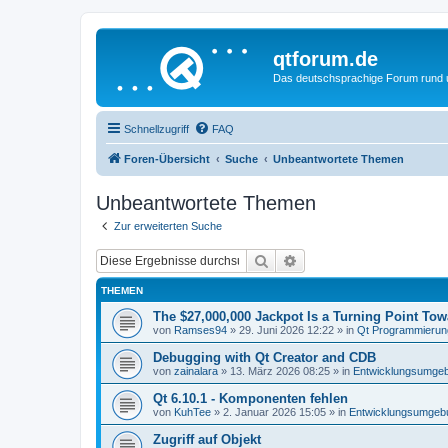
qtforum.de
Das deutschsprachige Forum rund
Schnellzugriff
FAQ
Foren-Übersicht
Suche
Unbeantwortete Themen
Unbeantwortete Themen
Zur erweiterten Suche
Suche
Erweiterte Suche
THEMEN
The $27,000,000 Jackpot Is a Turning Point To
von
Ramses94
»
29. Juni 2026 12:22
» in
Qt Programmierun
Debugging with Qt Creator and CDB
von
zainalara
»
13. März 2026 08:25
» in
Entwicklungsumge
Qt 6.10.1 - Komponenten fehlen
von
KuhTee
»
2. Januar 2026 15:05
» in
Entwicklungsumgeb
Zugriff auf Objekt