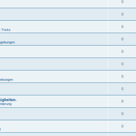
0
0
0
& Tricks
0
mgebungen
0
0
0
gebungen
0
igkeiten.
0
mierung
0
0
g