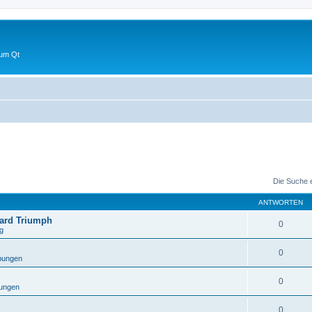
 um Qt
Die Suche 
ANTWORTEN
ward Triumph
0
g
0
bungen
0
ungen
0