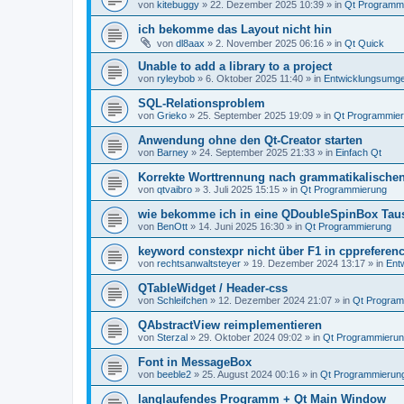
von
kitebuggy
»
22. Dezember 2025 10:39
» in
Qt Programm
ich bekomme das Layout nicht hin
von
dl8aax
»
2. November 2025 06:16
» in
Qt Quick
Unable to add a library to a project
von
ryleybob
»
6. Oktober 2025 11:40
» in
Entwicklungsumg
SQL-Relationsproblem
von
Grieko
»
25. September 2025 19:09
» in
Qt Programmie
Anwendung ohne den Qt-Creator starten
von
Barney
»
24. September 2025 21:33
» in
Einfach Qt
Korrekte Worttrennung nach grammatikalische
von
qtvaibro
»
3. Juli 2025 15:15
» in
Qt Programmierung
wie bekomme ich in eine QDoubleSpinBox Tau
von
BenOtt
»
14. Juni 2025 16:30
» in
Qt Programmierung
keyword constexpr nicht über F1 in cppreferenc
von
rechtsanwaltsteyer
»
19. Dezember 2024 13:17
» in
Ent
QTableWidget / Header-css
von
Schleifchen
»
12. Dezember 2024 21:07
» in
Qt Program
QAbstractView reimplementieren
von
Sterzal
»
29. Oktober 2024 09:02
» in
Qt Programmieru
Font in MessageBox
von
beeble2
»
25. August 2024 00:16
» in
Qt Programmierun
langlaufendes Programm + Qt Main Window