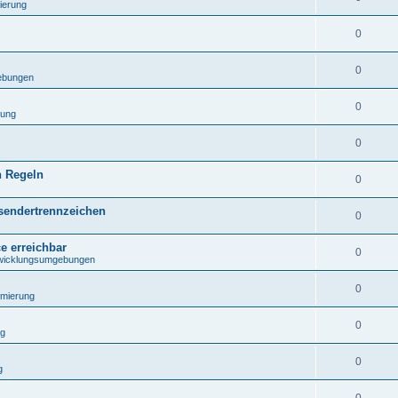
ierung
0
0
ebungen
0
rung
0
n Regeln
0
sendertrennzeichen
0
e erreichbar
0
wicklungsumgebungen
0
mierung
0
ng
0
g