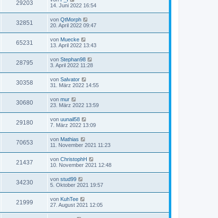
29203
14. Juni 2022 16:54
von
QtMorph
32851
20. April 2022 09:47
von
Muecke
65231
13. April 2022 13:43
von
Stephan98
28795
3. April 2022 11:28
von
Salvator
30358
31. März 2022 14:55
von
mur
30680
23. März 2022 13:59
von
uunail58
29180
7. März 2022 13:09
von
Mathias
70653
11. November 2021 11:23
von
ChristophH
21437
10. November 2021 12:48
von
stud99
34230
5. Oktober 2021 19:57
von
KuhTee
21999
27. August 2021 12:05