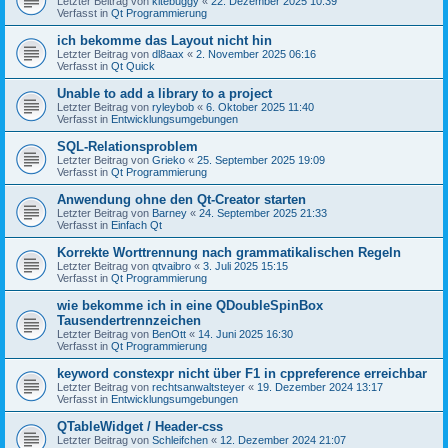
Letzter Beitrag von
kitebuggy
«
22. Dezember 2025 10:39
Verfasst in
Qt Programmierung
ich bekomme das Layout nicht hin
Letzter Beitrag von
dl8aax
«
2. November 2025 06:16
Verfasst in
Qt Quick
Unable to add a library to a project
Letzter Beitrag von
ryleybob
«
6. Oktober 2025 11:40
Verfasst in
Entwicklungsumgebungen
SQL-Relationsproblem
Letzter Beitrag von
Grieko
«
25. September 2025 19:09
Verfasst in
Qt Programmierung
Anwendung ohne den Qt-Creator starten
Letzter Beitrag von
Barney
«
24. September 2025 21:33
Verfasst in
Einfach Qt
Korrekte Worttrennung nach grammatikalischen Regeln
Letzter Beitrag von
qtvaibro
«
3. Juli 2025 15:15
Verfasst in
Qt Programmierung
wie bekomme ich in eine QDoubleSpinBox
Tausendertrennzeichen
Letzter Beitrag von
BenOtt
«
14. Juni 2025 16:30
Verfasst in
Qt Programmierung
keyword constexpr nicht über F1 in cppreference erreichbar
Letzter Beitrag von
rechtsanwaltsteyer
«
19. Dezember 2024 13:17
Verfasst in
Entwicklungsumgebungen
QTableWidget / Header-css
Letzter Beitrag von
Schleifchen
«
12. Dezember 2024 21:07