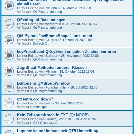
aktualisieren
Letzter Beitrag von
zwuebbl
«
14. März 2023 06:50
Verfasst in
Qt Programmierung
QSetting ini Datei anlegen
Letzter Beitrag von
warhero68
«
21. Januar 2023 07:14
Verfasst in
Qt Programmierung
Qt6 Python "setFrameShape" funzt nicht
Letzter Beitrag von
GiJay
«
13. Dezember 2022 15:12
Verfasst in
Einfach Qt
keyPressEvent QKeyEvent es gehen Zeichen verloren
Letzter Beitrag von
Salvator
«
25. November 2022 12:08
Verfasst in
Qt Programmierung
Zugriff auf Methoden anderer Klassen
Letzter Beitrag von
MHage
«
15. Oktober 2022 13:04
Verfasst in
Qt Programmierung
Buttons in QMdiSubWindow
Letzter Beitrag von
Forenbummler
«
18. Juli 2022 12:48
Verfasst in
Qt Programmierung
qtcentre.org down?
Letzter Beitrag von
john
«
30. Juni 2022 22:06
Verfasst in
Sonstiges
Kein Zeilenumbruch in TXT (Qt NOOB)
Letzter Beitrag von
Grauer_Star
«
30. Juni 2022 10:36
Verfasst in
C++ Grundlagen
Lupdate keine Umlaute seit QT5 Umstellung