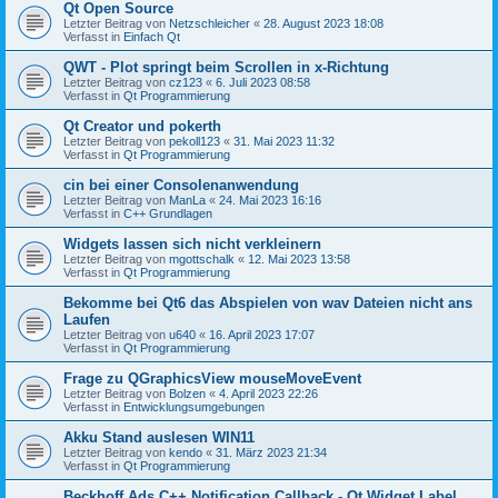
Qt Open Source
Letzter Beitrag von
Netzschleicher
«
28. August 2023 18:08
Verfasst in
Einfach Qt
QWT - Plot springt beim Scrollen in x-Richtung
Letzter Beitrag von
cz123
«
6. Juli 2023 08:58
Verfasst in
Qt Programmierung
Qt Creator und pokerth
Letzter Beitrag von
pekoll123
«
31. Mai 2023 11:32
Verfasst in
Qt Programmierung
cin bei einer Consolenanwendung
Letzter Beitrag von
ManLa
«
24. Mai 2023 16:16
Verfasst in
C++ Grundlagen
Widgets lassen sich nicht verkleinern
Letzter Beitrag von
mgottschalk
«
12. Mai 2023 13:58
Verfasst in
Qt Programmierung
Bekomme bei Qt6 das Abspielen von wav Dateien nicht ans
Laufen
Letzter Beitrag von
u640
«
16. April 2023 17:07
Verfasst in
Qt Programmierung
Frage zu QGraphicsView mouseMoveEvent
Letzter Beitrag von
Bolzen
«
4. April 2023 22:26
Verfasst in
Entwicklungsumgebungen
Akku Stand auslesen WIN11
Letzter Beitrag von
kendo
«
31. März 2023 21:34
Verfasst in
Qt Programmierung
Beckhoff Ads C++ Notification Callback - Qt Widget Label