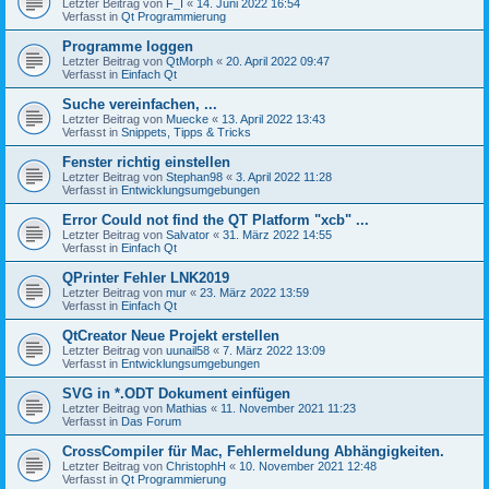
Letzter Beitrag von
F_I
«
14. Juni 2022 16:54
Verfasst in
Qt Programmierung
Programme loggen
Letzter Beitrag von
QtMorph
«
20. April 2022 09:47
Verfasst in
Einfach Qt
Suche vereinfachen, ...
Letzter Beitrag von
Muecke
«
13. April 2022 13:43
Verfasst in
Snippets, Tipps & Tricks
Fenster richtig einstellen
Letzter Beitrag von
Stephan98
«
3. April 2022 11:28
Verfasst in
Entwicklungsumgebungen
Error Could not find the QT Platform "xcb" ...
Letzter Beitrag von
Salvator
«
31. März 2022 14:55
Verfasst in
Einfach Qt
QPrinter Fehler LNK2019
Letzter Beitrag von
mur
«
23. März 2022 13:59
Verfasst in
Einfach Qt
QtCreator Neue Projekt erstellen
Letzter Beitrag von
uunail58
«
7. März 2022 13:09
Verfasst in
Entwicklungsumgebungen
SVG in *.ODT Dokument einfügen
Letzter Beitrag von
Mathias
«
11. November 2021 11:23
Verfasst in
Das Forum
CrossCompiler für Mac, Fehlermeldung Abhängigkeiten.
Letzter Beitrag von
ChristophH
«
10. November 2021 12:48
Verfasst in
Qt Programmierung